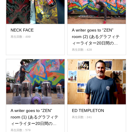
NECK FACE
A writer goes to “ZEN”
room (2) (あるグラフィテ
再生回数：499
ィーライター20日間の拘
留)
再生回数：428
A writer goes to “ZEN”
ED TEMPLETON
room (1) (あるグラフィテ
再生回数：241
ィーライター20日間の拘
留)
再生回数：579