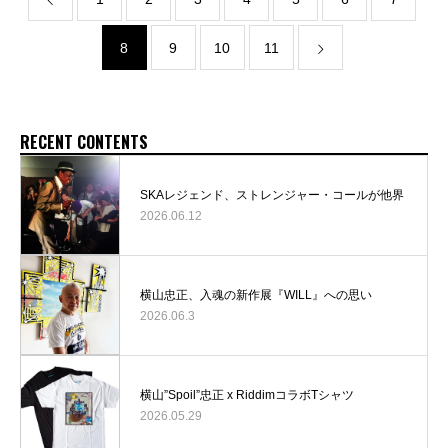
8
9
10
11
RECENT CONTENTS
SKAレジェンド、ストレンジャー・コールが他界
2026.06.12
横山忠正、入魂の新作展『WILL』への思い
2026.06.3
横山”Spoil”忠正 x RiddimコラボTシャツ
2026.05.29