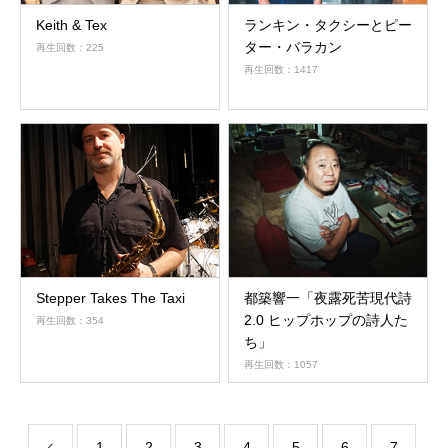
Keith & Tex
ランキン・タクシーとピー
ター・バラカン
再生回数：225
再生回数：1417
Stepper Takes The Taxi
都築響一「夜露死苦現代詩
2.0 ヒップホップの詩人た
再生回数：354
ち」
再生回数：1057
1
2
3
4
5
6
7