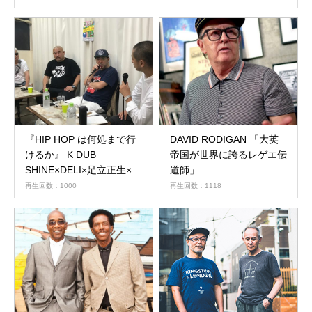
『HIP HOP は何処まで行
DAVID RODIGAN 「大英
けるか』 K DUB
帝国が世界に誇るレゲエ伝
SHINE×DELI×足立正生×有
道師」
太マン（司会、ファシリテ
再生回数：1000
再生回数：1118
ーター）