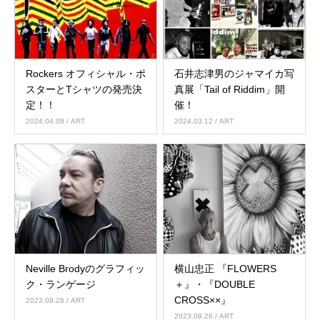
Rockers オフィシャル・ポ
石井志津男のジャマイカ写
スターとTシャツの発売決
真展「Tail of Riddim」開
定！！
催！
2024.04.08
/ ART
2024.03.12
/ ART
Neville Brodyのグラフィッ
横山忠正 『FLOWERS
ク・ランゲージ
＋』・『DOUBLE
CROSS××』
2023.09.28
/ ART
2023.09.26
/ ART