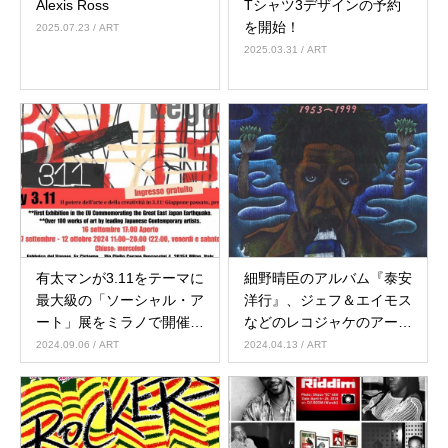
Alexis Ross
Tシャツ3デザインの予約
を開始！
2025.07.23
/ ART
2025.03.31
/ ART
有太マンが3.11をテーマに
細野晴臣のアルバム『泰安
最大級の「ソーシャル・ア
洋行』、ジェフ＆エイモス
ート」展をミラノで開催す
などのレコジャケのアート
る！！
ワークで活躍したヤギヤス
2024.09.06
/ ART
2024.04.13
/ ART
オ氏が他界