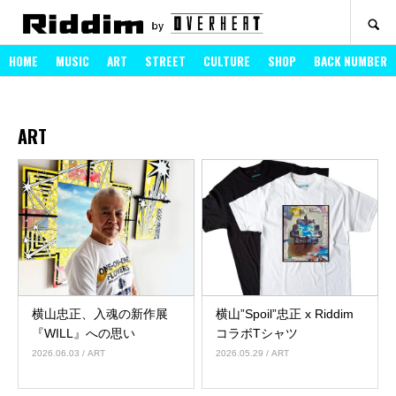
SEARCH
HOME
MUSIC
ART
STREET
CULTURE
SHOP
BACK NUMBER
ART
ART
横山忠正、入魂の新作展
横山”Spoil”忠正 x Riddim
『WILL』への思い
コラボTシャツ
2026.06.03
/ ART
2026.05.29
/ ART