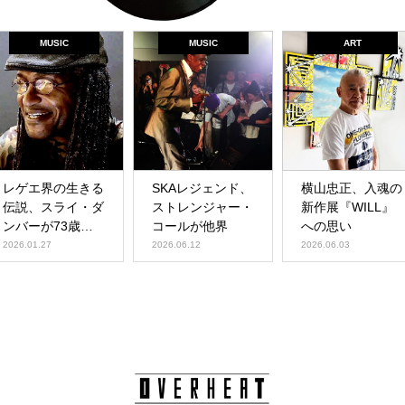
MUSIC
MUSIC
ART
レゲエ界の生きる
SKAレジェンド、
横山忠正、入魂の
伝説、スライ・ダ
ストレンジャー・
新作展『WILL』
ンバーが73歳で
コールが他界
への思い
他界
2026.01.27
2026.06.12
2026.06.03