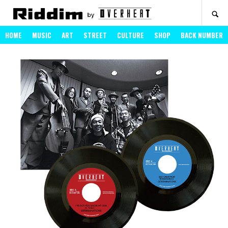
SEARCH
HOME
MUSIC
ART
STREET
CULTURE
SHOP
BACK NUMBER