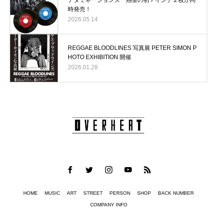
時発売！
2026.05.14
REGGAE BLOODLINES 写真展 PETER SIMON P
HOTO EXHIBITION 開催
2026.01.28
HOME
MUSIC
ART
STREET
PERSON
SHOP
BACK NUMBER
COMPANY INFO