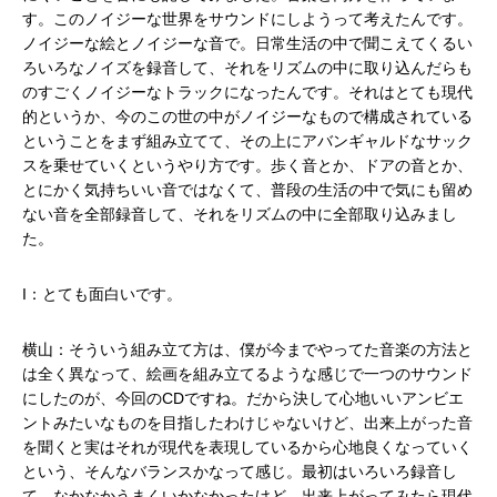
す。このノイジーな世界をサウンドにしようって考えたんです。
ノイジーな絵とノイジーな音で。日常生活の中で聞こえてくるい
ろいろなノイズを録音して、それをリズムの中に取り込んだらも
のすごくノイジーなトラックになったんです。それはとても現代
的というか、今のこの世の中がノイジーなもので構成されている
ということをまず組み立てて、その上にアバンギャルドなサック
スを乗せていくというやり方です。歩く音とか、ドアの音とか、
とにかく気持ちいい音ではなくて、普段の生活の中で気にも留め
ない音を全部録音して、それをリズムの中に全部取り込みまし
た。
I：とても面白いです。
横山：そういう組み立て方は、僕が今までやってた音楽の方法と
は全く異なって、絵画を組み立てるような感じで一つのサウンド
にしたのが、今回のCDですね。だから決して心地いいアンビエ
ントみたいなものを目指したわけじゃないけど、出来上がった音
を聞くと実はそれが現代を表現しているから心地良くなっていく
という、そんなバランスかなって感じ。最初はいろいろ録音し
て、なかなかうまくいかなかったけど、出来上がってみたら現代