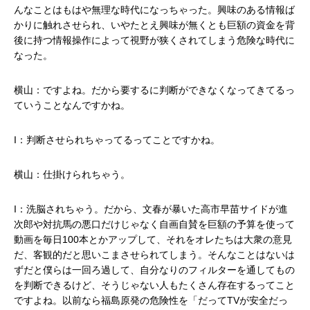
んなことはもはや無理な時代になっちゃった。興味のある情報ば
かりに触れさせられ、いやたとえ興味が無くとも巨額の資金を背
後に持つ情報操作によって視野が狭くされてしまう危険な時代に
なった。
横山：ですよね。だから要するに判断ができなくなってきてるっ
ていうことなんですかね。
I：判断させられちゃってるってことですかね。
横山：仕掛けられちゃう。
I：洗脳されちゃう。だから、文春が暴いた高市早苗サイドが進
次郎や対抗馬の悪口だけじゃなく自画自賛を巨額の予算を使って
動画を毎日100本とかアップして、それをオレたちは大衆の意見
だ、客観的だと思いこまさせられてしまう。そんなことはないは
ずだと僕らは一回ろ過して、自分なりのフィルターを通してもの
を判断できるけど、そうじゃない人もたくさん存在するってこと
ですよね。以前なら福島原発の危険性を「だってTVが安全だっ