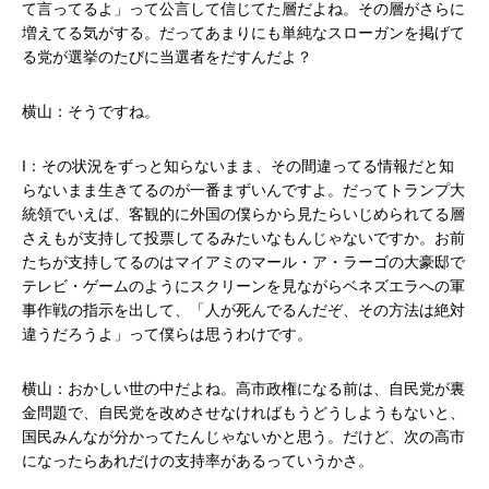
て言ってるよ」って公言して信じてた層だよね。その層がさらに
増えてる気がする。だってあまりにも単純なスローガンを掲げて
る党が選挙のたびに当選者をだすんだよ？
横山：そうですね。
I：その状況をずっと知らないまま、その間違ってる情報だと知
らないまま生きてるのが一番まずいんですよ。だってトランプ大
統領でいえば、客観的に外国の僕らから見たらいじめられてる層
さえもが支持して投票してるみたいなもんじゃないですか。お前
たちが支持してるのはマイアミのマール・ア・ラーゴの大豪邸で
テレビ・ゲームのようにスクリーンを見ながらベネズエラへの軍
事作戦の指示を出して、「人が死んでるんだぞ、その方法は絶対
違うだろうよ」って僕らは思うわけです。
横山：おかしい世の中だよね。高市政権になる前は、自民党が裏
金問題で、自民党を改めさせなければもうどうしようもないと、
国民みんなが分かってたんじゃないかと思う。だけど、次の高市
になったらあれだけの支持率があるっていうかさ。