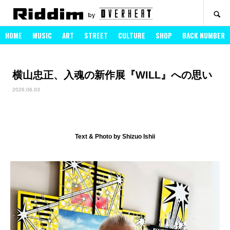
SEARCH
HOME
MUSIC
ART
STREET
CULTURE
SHOP
BACK NUMBER
横山忠正、入魂の新作展『WILL』への思い
2026.06.03
Text & Photo by Shizuo Ishii