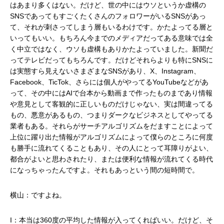
はあまり多くはない。だけど、世の中にはウソというか虚構の
SNSであってもすごくたくさんのフォロワーがいるSNSがあっ
て、それが刺さってしまう層もいるわけです。かたよってる層と
いってもいい。もちろん今までのメディアだってある意味では全
く中立ではなく、ウソも虚構もありかたよっていました。新聞だ
ってテレビだってもちろんです。だけどそれらよりも特にSNSに
は実態すら見えないさまざまなSNSがあり、X、Instagram、
Facebook、TicTok、さらには個人がやってるYouTubeなどがあ
って、その中にはAIで台本から動画まで作ったものまであり情報
や意見として客観的に正しいものだけじゃない、実は間違ってる
もの、悪意があるもの、つまりダークなビジネスとしてやってる
業者もある。それらがサーチアルゴリズムをだますことによって
上位に躍り出た情報がアルゴリズムによって僕らのところに何度
も勝手に流れてくることもあり、その人にとって耳障りがよい、
都合がよいと思わされたり、または便利な情報が流れてくる時代
になっちゃったんですよ。それもあっという間の短時間で。
横山：ですよね。
I：本当は360度の平均した情報が入ってくればいい。だけど、そ