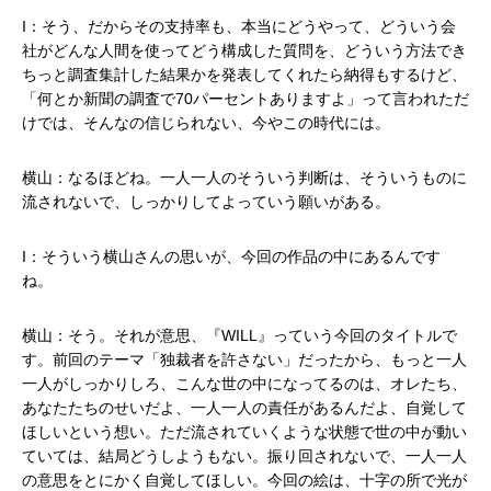
I：そう、だからその支持率も、本当にどうやって、どういう会
社がどんな人間を使ってどう構成した質問を、どういう方法でき
ちっと調査集計した結果かを発表してくれたら納得もするけど、
「何とか新聞の調査で70パーセントありますよ」って言われただ
けでは、そんなの信じられない、今やこの時代には。
横山：なるほどね。一人一人のそういう判断は、そういうものに
流されないで、しっかりしてよっていう願いがある。
I：そういう横山さんの思いが、今回の作品の中にあるんです
ね。
横山：そう。それが意思、『WILL』っていう今回のタイトルで
す。前回のテーマ「独裁者を許さない」だったから、もっと一人
一人がしっかりしろ、こんな世の中になってるのは、オレたち、
あなたたちのせいだよ、一人一人の責任があるんだよ、自覚して
ほしいという想い。ただ流されていくような状態で世の中が動い
ていては、結局どうしようもない。振り回されないで、一人一人
の意思をとにかく自覚してほしい。今回の絵は、十字の所で光が