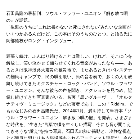
石田昌隆の最新刊、ソウル・フラワー・ユニオン『解き放つ唄
の』が話題。
「生涯のうちに“これは書かないと死にきれない”みたいな企画が
いくつかあるんだけど、この本はそのうちのひとつ」と語る氏に
岡部徳枝がロング・インタヴュー。
頑張り続け、ふんばり続けることは難しい。けれど、そこに心を
解放し、笑い泣かせて踊らせてくれる音楽があったなら――。あ
るときは阪神淡路大震災の被災地で、またあるときはパレスチナ
の難民キャンプで、民の唄を歌い、民の音を奏で、多くの人を鼓
舞し続けてきたミクスチャー・ロック・バンド、ソウル・フラワ
ー・ユニオン。そんな彼らの声を聞き、アクションを見つめ、記
録し続けてきた写真家がいる。名著「黒いグルーヴ」、「オルタ
ナティヴ・ミュージック」などの著者であり、この「Riddim」で
もおなじみの石田昌隆氏だ。2014年1月、満を持して単行本「ソ
ウル・フラワー・ユニオン 解き放つ唄の轍」を発表。さまざま
な時代を、“生きた”言葉で綴る生々しい描写、今にも音が聞こえ
てきそうな“訴え”を持つ写真。石田氏の熱い衝動と、冷静な視点
とが濃厚に混じりあう臨場感あふれるアーティスト評伝だ。今な