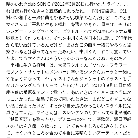
県のいわきclub SONICで2012年3月26日に行われたライブ。こ
れは僕も行かなきゃと直感的に思ったね。「闇鍋音楽祭」では、
対バン相手と一緒に曲をやるのがお馴染みなんだけど、このとき
マイさんは「平和に生きる権利」を選んできた。原曲は、チリの
シンガー・ソングライター、ビクトル・ハラが71年にベトナム反
戦歌として作ったもの。それを中川くんが日本語に訳して90年代
から歌い続けているんだけど、まさかこの曲を一緒にやろうと提
案されるとは思ってなかったみたい。中川くん、すごく驚いてい
たよ。でもマイさんはそういうシンガーなんだよね。そのあと
「平和に生きる権利」は、大熊ワタルくん（ソウル・フラワー・
モノノケ・サミットのメンバー）率いるジンタらムータと一緒に
やるようになって、ヤギヤスオさんがジャケットのイラストを手
がけたシングルもリリースしたわけだけど、2012年9月11日に経
産省前の反原発テントで歌った、あのときのマイさんは本当にか
っこよかった。福島で初めて聞いたときは、まだどこかぎこちな
い感じがあったけど、すっかり自分流のかっこいいスタイルに完
成させていた。マイさんは、スレンテンのリディムで東北民謡の
「秋田音頭」を歌ったり、プナニーにのせて、演歌師、添田唖蝉
坊の「のんき節」を歌ったり、とてもおもしろい試みをしてい
て、そういうところを含めて本当に素晴らしいアーティストだと