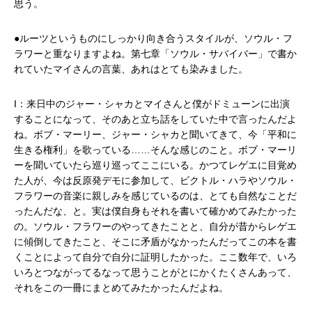
思う。
●ルーツというものにしっかり向き合うスタイルが、ソウル・フ
ラワーと重なりますよね。第七章「ソウル・サバイバー」で書か
れていたマイさんの言葉、あれはとても染みました。
I：来日中のジャー・シャカとマイさんと僕がドミューンに出演
することになって、そのあと立ち話をしていた中で言ったんだよ
ね。ボブ・マーリー、ジャー・シャカと聞いてきて、今「平和に
生きる権利」を歌っている……そんな感じのこと。ボブ・マーリ
ーを聞いていたら巡り巡ってここにいる。かつてレゲエに目覚め
た人が、今は反原発デモに参加して、ビクトル・ハラやソウル・
フラワーの音楽に親しみを感じているのは、とても自然なことだ
ったんだな、と。実は僕自身もそれを書いて確かめてみたかった
の。ソウル・フラワーのやってきたことと、自分が昔からレゲエ
に傾倒してきたこと、そこに矛盾がなかったんだってこの本を書
くことによって自分で自分に証明したかった。ここ数年で、いろ
いろとつながってるなって思うことがとにかくたくさんあって、
それをこの一冊にまとめてみたかったんだよね。