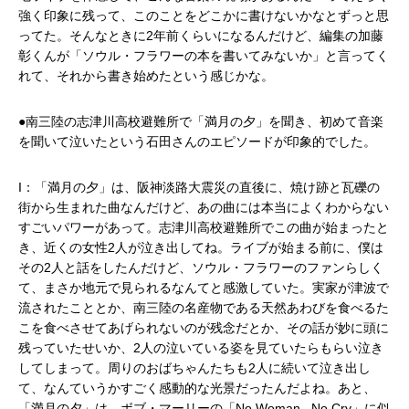
強く印象に残って、このことをどこかに書けないかなとずっと思
ってた。そんなときに2年前くらいになるんだけど、編集の加藤
彰くんが「ソウル・フラワーの本を書いてみないか」と言ってく
れて、それから書き始めたという感じかな。
●南三陸の志津川高校避難所で「満月の夕」を聞き、初めて音楽
を聞いて泣いたという石田さんのエピソードが印象的でした。
I：「満月の夕」は、阪神淡路大震災の直後に、焼け跡と瓦礫の
街から生まれた曲なんだけど、あの曲には本当によくわからない
すごいパワーがあって。志津川高校避難所でこの曲が始まったと
き、近くの女性2人が泣き出してね。ライブが始まる前に、僕は
その2人と話をしたんだけど、ソウル・フラワーのファンらしく
て、まさか地元で見られるなんてと感激していた。実家が津波で
流されたこととか、南三陸の名産物である天然あわびを食べるた
こを食べさせてあげられないのが残念だとか、その話が妙に頭に
残っていたせいか、2人の泣いている姿を見ていたらもらい泣き
してしまって。周りのおばちゃんたちも2人に続いて泣き出し
て、なんていうかすごく感動的な光景だったんだよね。あと、
「満月の夕」は、ボブ・マーリーの「No Woman , No Cry」に似