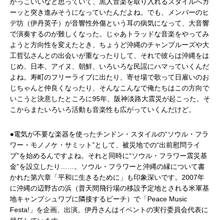
かっこいいなと思っていて、黒人音楽を取り入れるスタイルへガ
ーッと突き進みそうになっていたんだよね。でも、メンバーのヒ
デ坊（伊丹英子）が音響性外傷という耳の病気になって、大音響
で演奏するのが難しくなった。じゃあトラッドな音楽をやってみ
ようと方向性を変えたとき、ちょうど沖縄のチャンプルーズや大
工哲弘さんとの出会いが重なったりして、それで彼らは沖縄をは
じめ、日本、アイヌ、朝鮮、いろいろな民謡にハマっていくんだ
よね。寿町のフリーライブに出たり、寄せ場で歌って日雇いのお
じちゃんと仲良くなったり、そんなこんなで俺たちはこの方向で
いこうと決意したところに95年、阪神淡路大震災が起こった。そ
こからまたいろいろ活動も音楽性も広がっていくんだけど。
●電気が不要な楽器を使ったチンドン・スタイルの“ソウル・フラ
ワー・モノノケ・サミット”として、被災地での“出前慰問ライ
ブ”を始めるんですよね。それと同時に“ソウル・フラワー震災基
金”を設立したり……。ソウル・フラワーと沖縄の縁について書
かれた第六章「平和に生きるために」も印象深いです。2007年
に沖縄の辺野古の浜（普天間飛行場の移設予定地とされる米軍基
地キャンプシュワブに隣接するビーチ）で「Peace Music
Festa!」を企画、出演。伊丹さんはイベントの実行委員会代表に