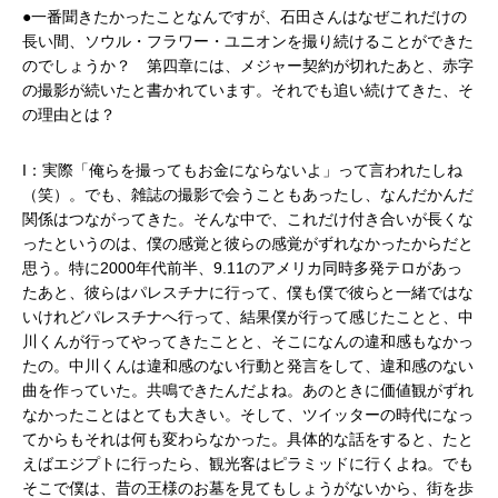
●一番聞きたかったことなんですが、石田さんはなぜこれだけの
長い間、ソウル・フラワー・ユニオンを撮り続けることができた
のでしょうか？ 第四章には、メジャー契約が切れたあと、赤字
の撮影が続いたと書かれています。それでも追い続けてきた、そ
の理由とは？
I：実際「俺らを撮ってもお金にならないよ」って言われたしね
（笑）。でも、雑誌の撮影で会うこともあったし、なんだかんだ
関係はつながってきた。そんな中で、これだけ付き合いが長くな
ったというのは、僕の感覚と彼らの感覚がずれなかったからだと
思う。特に2000年代前半、9.11のアメリカ同時多発テロがあっ
たあと、彼らはパレスチナに行って、僕も僕で彼らと一緒ではな
いけれどパレスチナへ行って、結果僕が行って感じたことと、中
川くんが行ってやってきたことと、そこになんの違和感もなかっ
たの。中川くんは違和感のない行動と発言をして、違和感のない
曲を作っていた。共鳴できたんだよね。あのときに価値観がずれ
なかったことはとても大きい。そして、ツイッターの時代になっ
てからもそれは何も変わらなかった。具体的な話をすると、たと
えばエジプトに行ったら、観光客はピラミッドに行くよね。でも
そこで僕は、昔の王様のお墓を見てもしょうがないから、街を歩