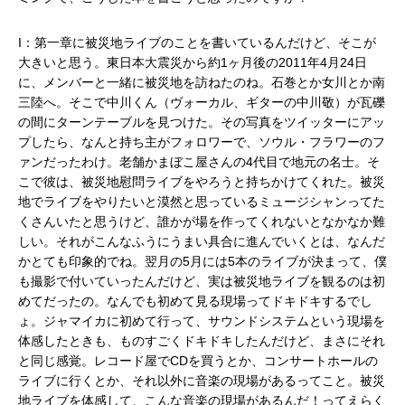
I：第一章に被災地ライブのことを書いているんだけど、そこが
大きいと思う。東日本大震災から約1ヶ月後の2011年4月24日
に、メンバーと一緒に被災地を訪ねたのね。石巻とか女川とか南
三陸へ。そこで中川くん（ヴォーカル、ギターの中川敬）が瓦礫
の間にターンテーブルを見つけた。その写真をツイッターにアッ
プしたら、なんと持ち主がフォロワーで、ソウル・フラワーのフ
ァンだったわけ。老舗かまぼこ屋さんの4代目で地元の名士。そ
こで彼は、被災地慰問ライブをやろうと持ちかけてくれた。被災
地でライブをやりたいと漠然と思っているミュージシャンってた
くさんいたと思うけど、誰かが場を作ってくれないとなかなか難
しい。それがこんなふうにうまい具合に進んでいくとは、なんだ
かとても印象的でね。翌月の5月には5本のライブが決まって、僕
も撮影で付いていったんだけど、実は被災地ライブを観るのは初
めてだったの。なんでも初めて見る現場ってドキドキするでし
ょ。ジャマイカに初めて行って、サウンドシステムという現場を
体感したときも、ものすごくドキドキしたんだけど、まさにそれ
と同じ感覚。レコード屋でCDを買うとか、コンサートホールの
ライブに行くとか、それ以外に音楽の現場があるってこと。被災
地ライブを体感して、こんな音楽の現場があるんだ！ってえらく