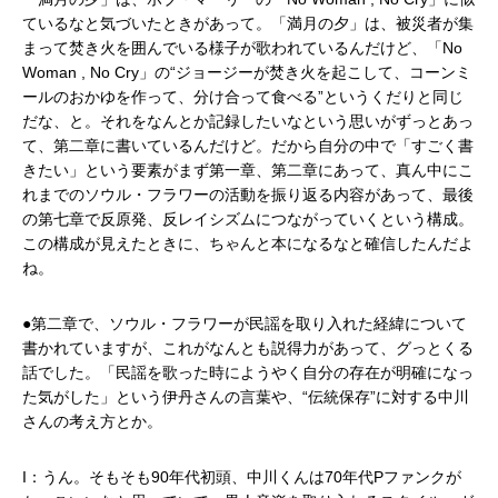
ているなと気づいたときがあって。「満月の夕」は、被災者が集
まって焚き火を囲んでいる様子が歌われているんだけど、「No
Woman , No Cry」の“ジョージーが焚き火を起こして、コーンミ
ールのおかゆを作って、分け合って食べる”というくだりと同じ
だな、と。それをなんとか記録したいなという思いがずっとあっ
て、第二章に書いているんだけど。だから自分の中で「すごく書
きたい」という要素がまず第一章、第二章にあって、真ん中にこ
れまでのソウル・フラワーの活動を振り返る内容があって、最後
の第七章で反原発、反レイシズムにつながっていくという構成。
この構成が見えたときに、ちゃんと本になるなと確信したんだよ
ね。
●第二章で、ソウル・フラワーが民謡を取り入れた経緯について
書かれていますが、これがなんとも説得力があって、グっとくる
話でした。「民謡を歌った時にようやく自分の存在が明確になっ
た気がした」という伊丹さんの言葉や、“伝統保存”に対する中川
さんの考え方とか。
I：うん。そもそも90年代初頭、中川くんは70年代Pファンクが