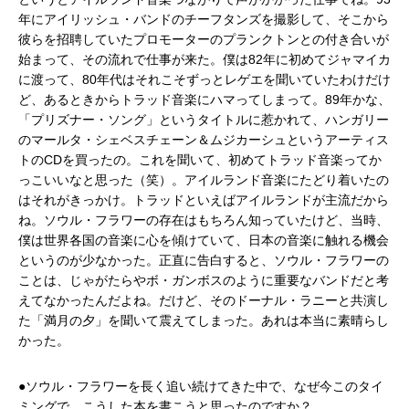
年にアイリッシュ・バンドのチーフタンズを撮影して、そこから
彼らを招聘していたプロモーターのプランクトンとの付き合いが
始まって、その流れで仕事が来た。僕は82年に初めてジャマイカ
に渡って、80年代はそれこそずっとレゲエを聞いていたわけだけ
ど、あるときからトラッド音楽にハマってしまって。89年かな、
「プリズナー・ソング」というタイトルに惹かれて、ハンガリー
のマールタ・シェベスチェーン＆ムジカーシュというアーティス
トのCDを買ったの。これを聞いて、初めてトラッド音楽ってか
っこいいなと思った（笑）。アイルランド音楽にたどり着いたの
はそれがきっかけ。トラッドといえばアイルランドが主流だから
ね。ソウル・フラワーの存在はもちろん知っていたけど、当時、
僕は世界各国の音楽に心を傾けていて、日本の音楽に触れる機会
というのが少なかった。正直に告白すると、ソウル・フラワーの
ことは、じゃがたらやボ・ガンボスのように重要なバンドだと考
えてなかったんだよね。だけど、そのドーナル・ラニーと共演し
た「満月の夕」を聞いて震えてしまった。あれは本当に素晴らし
かった。
●ソウル・フラワーを長く追い続けてきた中で、なぜ今このタイ
ミングで、こうした本を書こうと思ったのですか？