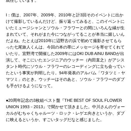
就任しています。
I：僕は、2007年、2009年、2010年と計3回そのイベントに出か
けて撮影しているんだけど、振り返ってみると、このイベントに
いたミュージシャンとソウル・フラワーとの間にいろんな縁が生
まれていて、それがまた今につながってることが本当に嬉しいん
だよね。たとえば2010年に辺野古の浜で初めて撮影させてもら
った七尾旅人くんは、今回の本の帯にメッセージを寄せてくれて
いたり。宜野湾で開催した2009年にはOKI DUB AINU BANDが出
演して、そこにいたエンジニアのウッチー（内田直之）がアシス
タント時代にソウル・フラワーのレコーディングに立ち会ってい
たという事実が判明したり。94年発表のアルバム「ワタツミ・ヤ
マツミ」のとき。ウッチーはそのあと、ソウル・フラワーのダブ
も手がけるようになって。
●20周年記念の3枚組ベスト盤『THE BEST OF SOUL FLOWER
UNION 1993－2013』で聞かせて頂きました。中川さんのヴォー
カルがむちゃくちゃルーツ・ロック・レゲエ向きというか、ダブ
に映えるというか、すごいタッグだなと感じました。