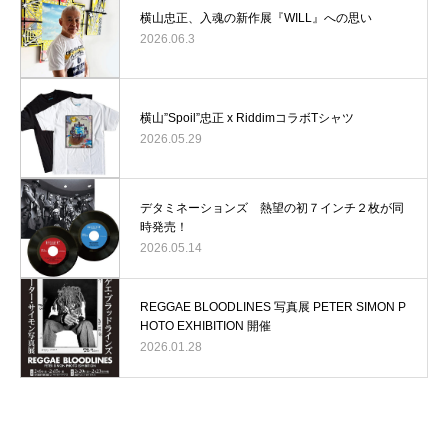
横山忠正、入魂の新作展『WILL』への思い
2026.06.3
横山”Spoil”忠正 x RiddimコラボTシャツ
2026.05.29
デタミネーションズ 熱望の初７インチ２枚が同
時発売！
2026.05.14
REGGAE BLOODLINES 写真展 PETER SIMON P
HOTO EXHIBITION 開催
2026.01.28