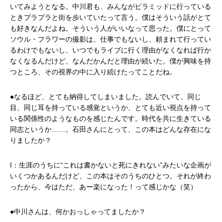
いてみようとなる。中川君も、みんながピラミッドに行っている
ときプラプラと街を歩いていたって言う。僕はそういう話がとて
も好きなんだよね。そういう人がいいなって思った。僕にとって
ソウル・フラワーの撮影は、仕事でもないし、頼まれて行ってい
るわけでもないし、いつでもライブに行く理由がなくなれば行か
なくなるんだけど、なんだかんだと理由が続いた。僕が興味を持
つところ、その視界の中に入り続けたってことだね。
●なるほど、とても納得してしまいました。読んでいて、同じ
目、同じ耳を持っている感覚というか、とても近い視点を持って
いる関係性のようなものを感じたんです。時代を共に生きている
同志というか……。石田さんにとって、この本はどんな存在にな
りましたか？
I：生涯のうちに“これは書かないと死にきれない”みたいな企画が
いくつかあるんだけど、この本はそのうちのひとつ。それが終わ
ったから、今はただ、あー楽になった！って感じかな（笑）
●中川さんは、何かおっしゃってましたか？