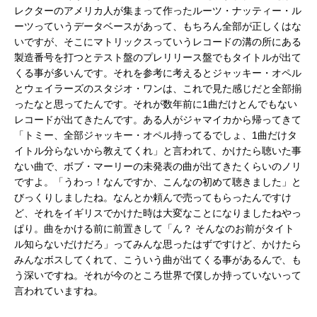
レクターのアメリカ人が集まって作ったルーツ・ナッティー・ル
ーツっていうデータベースがあって、もちろん全部が正しくはな
いですが、そこにマトリックスっていうレコードの溝の所にある
製造番号を打つとテスト盤のプレリリース盤でもタイトルが出て
くる事が多いんです。それを参考に考えるとジャッキー・オペル
とウェイラーズのスタジオ・ワンは、これで見た感じだと全部揃
ったなと思ってたんです。それが数年前に1曲だけとんでもない
レコードが出てきたんです。ある人がジャマイカから帰ってきて
「トミー、全部ジャッキー・オペル持ってるでしょ、1曲だけタ
イトル分らないから教えてくれ」と言われて、かけたら聴いた事
ない曲で、ボブ・マーリーの未発表の曲が出てきたくらいのノリ
ですよ。「うわっ！なんですか、こんなの初めて聴きました」と
びっくりしましたね。なんとか頼んで売ってもらったんですけ
ど、それをイギリスでかけた時は大変なことになりましたねやっ
ぱり。曲をかける前に前置きして「ん？ そんなのお前がタイト
ル知らないだけだろ」ってみんな思ったはずですけど、かけたら
みんなボスしてくれて、こういう曲が出てくる事があるんで、も
う深いですね。それが今のところ世界で僕しか持っていないって
言われていますね。