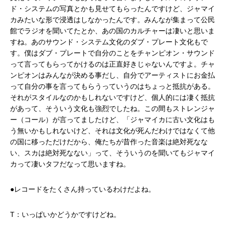
ド・システムの写真とかも見せてもらったんですけど、ジャマイ
カみたいな形で浸透はしなかったんです。みんなが集まって公民
館でラジオを聞いてたとか、あの国のカルチャーは凄いと思いま
すね。あのサウンド・システム文化のダブ・プレート文化もで
す。僕はダブ・プレートで自分のことをチャンピオン・サウンド
って言ってもらってかけるのは正直好きじゃないんですよ。チャ
ンピオンはみんなが決める事だし、自分でアーティストにお金払
って自分の事を言ってもらうっていうのはちょっと抵抗がある。
それがスタイルなのかもしれないですけど、個人的には凄く抵抗
があって、そういう文化も強烈でしたね。この間もストレンジャ
ー（コール）が言ってましたけど、「ジャマイカに古い文化はも
う無いかもしれないけど、それは文化が死んだわけではなくて他
の国に移っただけだから、俺たちが昔作った音楽は絶対死なな
い、スカは絶対死なない」って、そういうのを聞いてもジャマイ
カって凄いタフだなって思いますね。
●レコードをたくさん持っているわけだよね。
T：いっぱいかどうかですけどね。