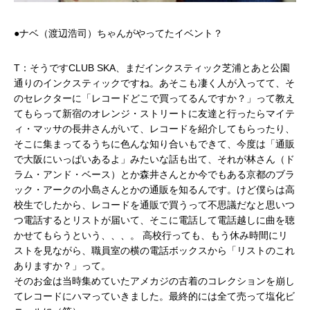
●ナベ（渡辺浩司）ちゃんがやってたイベント？
T：そうですCLUB SKA、まだインクスティック芝浦とあと公園
通りのインクスティックですね。あそこも凄く人が入ってて、そ
のセレクターに「レコードどこで買ってるんですか？」って教え
てもらって新宿のオレンジ・ストリートに友達と行ったらマイテ
ィ・マッサの長井さんがいて、レコードを紹介してもらったり、
そこに集まってるうちに色んな知り合いもできて、今度は「通販
で大阪にいっぱいあるよ」みたいな話も出て、それが林さん（ド
ラム・アンド・ベース）とか森井さんとか今でもある京都のブラ
ック・アークの小島さんとかの通販を知るんです。けど僕らは高
校生でしたから、レコードを通販で買うって不思議だなと思いつ
つ電話するとリストが届いて、そこに電話して電話越しに曲を聴
かせてもらうという、、、。 高校行っても、もう休み時間にリ
ストを見ながら、職員室の横の電話ボックスから「リストのこれ
ありますか？」って。
そのお金は当時集めていたアメカジの古着のコレクションを崩し
てレコードにハマっていきました。最終的には全て売って塩化ビ