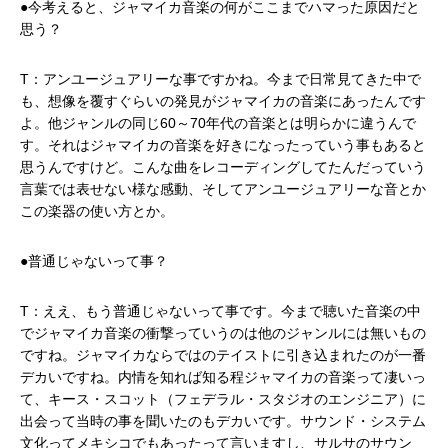
●今考えると、ジャマイカ音楽の何がここまでハマった原因だと
思う？
T：アンユージュアリーな事ですかね。今まで日常見てきた中で
も、想像を覆すぐらいの発見がジャマイカの音楽にあったんです
よ。他ジャンルの同じ60～70年代の音楽とは明らかに違うんで
す。それはジャマイカの音楽を好きになったっていう事もあると
思うんですけど。こんな曲をレコーディングしてたんだっていう
言葉では表せない様な感動、そしてアンユージュアリーな音とか
この楽器の使い方とか。
●普通じゃないって事？
T：ええ、もう普通じゃないって事です。今まで聴いた音楽の中
でジャマイカ音楽の衝撃っていうのは他のジャンルには無いもの
ですね。ジャマイカならではのテイストに引き込まれたのが一番
デカいですね。内情を知れば知る程ジャマイカの音楽って凄いっ
て、キース・スコット（フェデラル・スタジオのエンジニア）に
出会って当時の事を聞いたのもデカいです。サウンド・システム
文化ってメキシコでもあったって言いますし、サルサのサウン