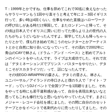
T：1999年とかですね、仕事を辞めてこれで30迄に食えなかった
らサラリーマンもう1回やり直そうと考えて年に２～3回イギリス
行って、多い時は4回くらい。仕事をやめた直後はハローワーク
の呼び出しがある時だけ帰国して、またロンドンへと帰って。そ
の頃は日本人でイギリスに買いに行ってた僕らより上の世代の人
たちがちょうどいなかったんですよ。留学してた人も帰っちゃっ
たりとかで。僕も行き始めて向こうのセレクターとかアーティス
トとかと自然に知り合いになっていって、その流れで2002年に
青山のCAYで林さん（ドラム・アンド・ベース）と初めてアルト
ンのイベントをやったんです。ライブは大成功でした。それで次
は「デタミネーションズでプリンス・バスターをやりたい、デタ
ミこそがスカタライツだ」って、話になったんです。
その頃EGO-WRAPPIN'の森さん、デタミの晋さん、林さん、
ユニバーサル／アイランドの寺口さんと僕の５人で「ナイト・フ
ード」っていうDJイベントで全国ツアーを1回廻りました。それ
をやってる時にも若干違和感があって、自分を表現出来ないなと
思ってもこれも修行だなと思いながらやっていたんです。まさに
メジャー・レコード会社を感じました。その間に自分のカセット
テープとかをイベントで名刺代わりに売ったりしてました。その