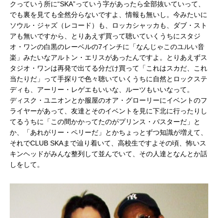
クっていう所に“SKA”っていう字があったら全部抜いていって、
でも裏を見ても全然分らないですよ、情報も無いし。今みたいに
ソウル・ジャズ（レコード）も、ロッカシャッカも、ダブ・スト
アも無いですから、とりあえず買って聴いていくうちにスタジ
オ・ワンの白黒のレーベルの7インチに「なんじゃこのユルい音
楽」みたいなアルトン・エリスがあったんですよ。とりあえずス
タジオ・ワンは再発で出てる分だけ買って「これはスカだ、これ
当たりだ」って手探りで色々聴いていくうちに自然とロックステ
ディも、アーリー・レゲエもいいな、ルーツもいいなって。
ディスク・ユニオンとか服屋のオア・グローリーにイベントのフ
ライヤーがあって、友達とそのイベントを見に下北に行ったりし
てるうちに「この間かかってたのがプリンス・バスターだ」と
か、「あれがリー・ペリーだ」とかちょっとずつ知識が増えて、
それでCLUB SKAまで辿り着いて、高校生ですよその頃、怖いス
キンヘッドがみんな整列して並んでいて、その人達となんとか話
しをして。