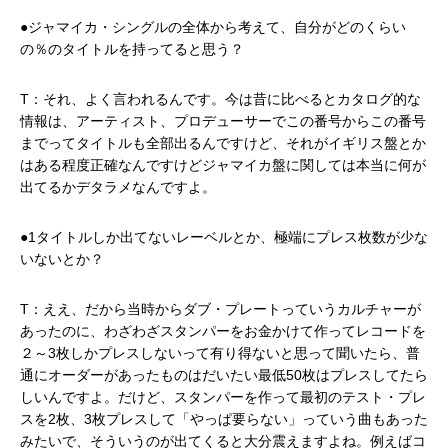
●ジャマイカ・シングルの全体から考えて、自分がどのくらい
の％のタイトルを持ってると思う？
T：それ、よく言われるんです。今は昔に比べるとカタログ的な
情報は、アーティスト、プロデューサーでこの番号からこの番号
までってタイトルも全部出るんですけど、それがイギリス盤とか
はある程度正確なんですけどジャマイカ盤に関しては本当に何が
出てるかデタラメなんですよ。
●1タイトルしか出てないレーベルとか、極端にプレス枚数が少な
いないとか？
T：ええ、だから当時からダブ・プレートっていうカルチャーが
あったのに、わざわざスタンパーをお金かけて作ってレコードを
２～3枚しかプレスしないって有り得ないと思って聞いたら、普
通にオーダーがあったものはだいたい最低50枚はプレスしてたら
しいんですよ。だけど、スタンパーを作って最初のテスト・プレ
スを2枚、3枚プレスして「やっぱ要らない」っていう曲もあった
みたいで、そういうのが出てくると大分震えますよね。例えばコ