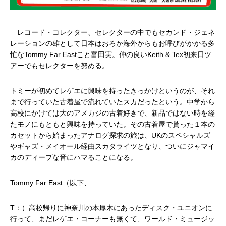
レコード・コレクター、セレクターの中でもセカンド・ジェネ
レーションの雄として日本はおろか海外からもお呼びがかかる多
忙なTommy Far Eastこと富田実。仲の良いKeith & Tex初来日ツ
アーでもセレクターを努める。
トミーが初めてレゲエに興味を持ったきっかけというのが、それ
まで行っていた古着屋で流れていたスカだったという。中学から
高校にかけては大のアメカジの古着好きで、新品ではない時を経
たモノにもともと興味を持っていた。その古着屋で貰った１本の
カセットから始まったアナログ探求の旅は、UKのスペシャルズ
やギャズ・メイオール経由スカタライツとなり、ついにジャマイ
カのディープな音にハマることになる。
Tommy Far East（以下、
T：）高校帰りに神奈川の本厚木にあったディスク・ユニオンに
行って、まだレゲエ・コーナーも無くて、ワールド・ミュージッ