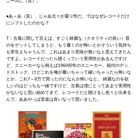
ニールに（笑）。
●あ～あ（笑）、じゃあ元々が凝り性だ。ではなぜレコードだけ
にシフトしたのかな？
T：古着に関して言えば、すごく綺麗な（クオリティの良い）昔
のをゲットしてしまうと、もう履くのが怖いとかそういう気持ち
も芽生えちゃうんで、これはあまり意味が無いなと思えてきたん
ですよ。レコードだったら聴くっていう実用性があるんですけ
ど、スニーカーなら例えば1960何年のスニーカー、箱付のデッ
ドストック、けどこれを俺が履いちゃって破いちゃったら怖いな
とか、これ7～8万で買ったのになんか怖いなと。 綺麗なのを欲
しいのはどっちも一緒ですけど、古着は僕にとってあまり実用性
がないなと思い始めてきて、レコードだと聴けるし色々と出来る
んで、ああやっぱ音楽は良いなって思いました。