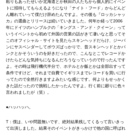
粘りもあったせいか北海道とか秋田の人たちから個人的にイベン
トに招待してもらえるようになり「ナイト・フード」からどんど
ん離れていって僕だけ辞めたんですよ。その後も『ロッカシャッ
カ』の選曲とリリースは続いていきました。何年か経って2006
年にドイツのハンブルクの「キングス・アンド・クイーン」って
いうイベントから初めて外国の営業の話がきて凄いなと思ってそ
このオフィシャル・サイトを見たらスキンヘッドだらけ、ジーパ
ンにサスペンダーしてボウズばっかりで、昔スキンヘッドとかパ
ンクとかそういうのを好きだったので、こんなとこでレコードか
けたらどんな気持ちになるんだろうなっていうので行ったんです
よ。その時は飛行機代半分で、ホテルとか飯とかは全部出すって
条件ですけど、それまで自費でイギリスまでレコードを買いに行
ってたので全然行きますよみたいな感じです。何よりもせっかく
きた話だったので挑戦したかったんですよ。行く前に廻りに色々
言われましたが（笑）。
●ハッハッハ。
T：僕は、いや問題無いです、絶対結果残してくるって言いきっ
て出演しました。結果そのイベントがきっかけで他の国に呼ばれ