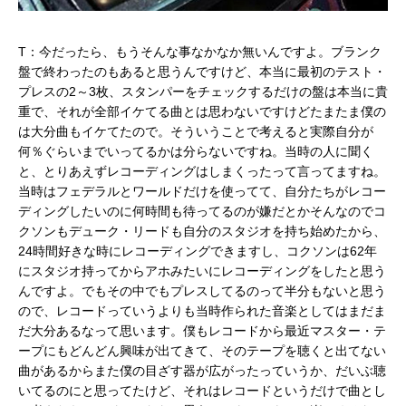
T：今だったら、もうそんな事なかなか無いんですよ。ブランク
盤で終わったのもあると思うんですけど、本当に最初のテスト・
プレスの2～3枚、スタンパーをチェックするだけの盤は本当に貴
重で、それが全部イケてる曲とは思わないですけどたまたま僕の
は大分曲もイケてたので。そういうことで考えると実際自分が
何％ぐらいまでいってるかは分らないですね。当時の人に聞く
と、とりあえずレコーディングはしまくったって言ってますね。
当時はフェデラルとワールドだけを使ってて、自分たちがレコー
ディングしたいのに何時間も待ってるのが嫌だとかそんなのでコ
クソンもデューク・リードも自分のスタジオを持ち始めたから、
24時間好きな時にレコーディングできますし、コクソンは62年
にスタジオ持ってからアホみたいにレコーディングをしたと思う
んですよ。でもその中でもプレスしてるのって半分もないと思う
ので、レコードっていうよりも当時作られた音楽としてはまだま
だ大分あるなって思います。僕もレコードから最近マスター・テ
ープにもどんどん興味が出てきて、そのテープを聴くと出てない
曲があるからまた僕の目ざす器が広がったっていうか、だいぶ聴
いてるのにと思ってたけど、それはレコードというだけで曲とし