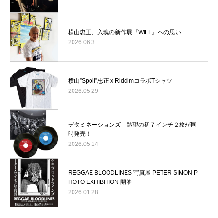
横山忠正、入魂の新作展『WILL』への思い
2026.06.3
横山”Spoil”忠正 x RiddimコラボTシャツ
2026.05.29
デタミネーションズ 熱望の初７インチ２枚が同
時発売！
2026.05.14
REGGAE BLOODLINES 写真展 PETER SIMON P
HOTO EXHIBITION 開催
2026.01.28