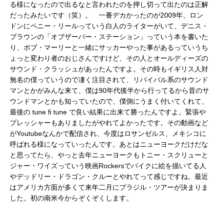
る様になったので出るなと言われたのを押し切って出たのは正解
だったみたいです（笑）。 一番デカかったのが2009年、ロン
ドンにペニー・リールっていう白人のライターがいて、デニス・
ブラウンの「オブザーバー・ステーション」っていう本を書いた
り、ボブ・マーリーと一緒にサッカーやった事があるっていうち
ょっと変わり者のおじさんですけど、その人とオールディーズの
サウンド・クラッシュがあったんですよ。その時もイギリス人対
無名の僕っていうので凄く注目されて、リバイバル系のサウンド
マンとかがみんな来て、僕は90年代後半から行ってるから昔のサ
ウンドマンとかも知っていたので、僕側にうまく付いてくれて、
最後の tune fi tune で良い結果に出来て勝ったんですよ。緊張や
プレッシャーもありましたがやれてよかったです。その動画など
がYoutubeなんかで配信され、今度はロサンゼルス、メキシコに
呼ばれる様になっていったんです。あとはニューヨークだけだな
と思ってたら、やっと去年ニューヨークもトニー・スクリューと
ジャー・ワイズっていう映画Rockersでバイクに絵を描いてる人
やデッドリー・ドラゴン・クルーとやれてって感じですね。最近
はアメリカ方面が多くて来年二月にブラジル・ツアーが決まりま
した。初の南米今からぞくぞくします。