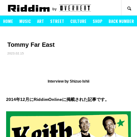
SEARCH
HOME
MUSIC
ART
STREET
CULTURE
SHOP
BACK NUMBER
Tommy Far East
2023.02.15
Interview by Shizuo Ishii
2014年12月にRiddimOnlineに掲載された記事です。