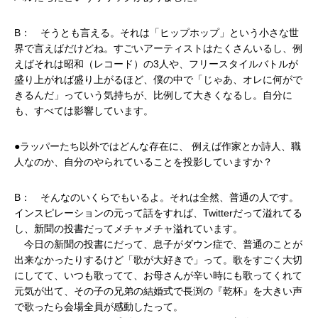
B： そうとも言える。それは「ヒップホップ」という小さな世
界で言えばだけどね。すごいアーティストはたくさんいるし、例
えばそれは昭和（レコード）の3人や、フリースタイルバトルが
盛り上がれば盛り上がるほど、僕の中で「じゃあ、オレに何がで
きるんだ」っていう気持ちが、比例して大きくなるし。自分に
も、すべては影響しています。
●ラッパーたち以外ではどんな存在に、 例えば作家とか詩人、職
人なのか、自分のやられていることを投影していますか？
B： そんなのいくらでもいるよ。それは全然、普通の人です。
インスピレーションの元って話をすれば、Twitterだって溢れてる
し、新聞の投書だってメチャメチャ溢れています。
今日の新聞の投書にだって、息子がダウン症で、普通のことが
出来なかったりするけど「歌が大好きで」って。歌をすごく大切
にしてて、いつも歌ってて、お母さんが辛い時にも歌ってくれて
元気が出て、その子の兄弟の結婚式で長渕の『乾杯』を大きい声
で歌ったら会場全員が感動したって。