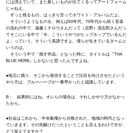
には消えていて、また新しいものが出てくるってアートフォーム
じゃねえ。
ずっと残るもの。はっきり言ってホワイト・アルバムだよ。
そういうようなものを、例えば60年代、70年代から続く音楽
の流れの中で、遠藤ミチロウさんだって（忌野）清志郎さんだっ
てそこにいる中で「今、こういうやつがヒップホップでいるんだ
よ」っていう、そういう系譜ですよ。僕らが生きているタームと
いうのは。
そういう中で「残す作品」となった時に、タイトルは『THA
BLUE HERB』しかないと思ったんですよね。
●地元に残り、そこから発信することで注目を向けさせたという
やり方は、ブルーハーブが一番早かったと認識しています。
B： 結果的にはね。オレらの場合は、それしかやり方がなかっ
たから。
●社会はこれから、中央集権から分散された、地域の時代となっ
ていきます。その先駆けだったということも言えるわけですが、
どう捉えてますか？