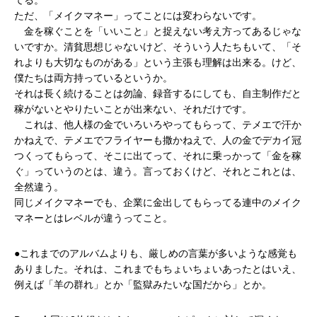
てる。
ただ、「メイクマネー」ってことには変わらないです。
金を稼ぐことを「いいこと」と捉えない考え方ってあるじゃな
いですか。清貧思想じゃないけど、そういう人たちもいて、「そ
れよりも大切なものがある」という主張も理解は出来る。けど、
僕たちは両方持っているというか。
それは長く続けることは勿論、録音するにしても、自主制作だと
稼がないとやりたいことが出来ない、それだけです。
これは、他人様の金でいろいろやってもらって、テメエで汗か
かねえで、テメエでフライヤーも撒かねえで、人の金でデカイ冠
つくってもらって、そこに出てって、それに乗っかって「金を稼
ぐ」っていうのとは、違う。言っておくけど、それとこれとは、
全然違う。
同じメイクマネーでも、企業に金出してもらってる連中のメイク
マネーとはレベルが違うってこと。
●これまでのアルバムよりも、厳しめの言葉が多いような感覚も
ありました。それは、これまでもちょいちょいあったとはいえ、
例えば「羊の群れ」とか「監獄みたいな国だから」とか。