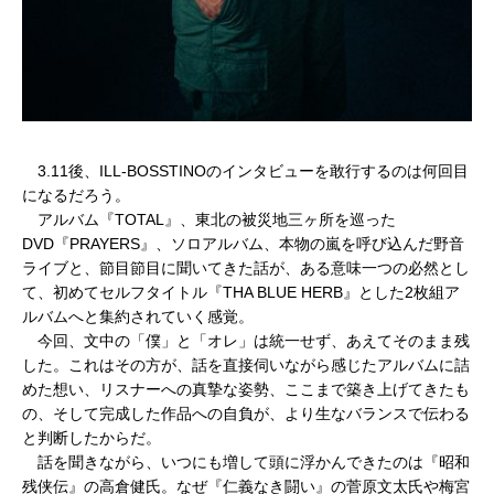
3.11後、ILL-BOSSTINOのインタビューを敢行するのは何回目
になるだろう。
アルバム『TOTAL』、東北の被災地三ヶ所を巡った
DVD『PRAYERS』、ソロアルバム、本物の嵐を呼び込んだ野音
ライブと、節目節目に聞いてきた話が、ある意味一つの必然とし
て、初めてセルフタイトル『THA BLUE HERB』とした2枚組ア
ルバムへと集約されていく感覚。
今回、文中の「僕」と「オレ」は統一せず、あえてそのまま残
した。これはその方が、話を直接伺いながら感じたアルバムに詰
めた想い、リスナーへの真摯な姿勢、ここまで築き上げてきたも
の、そして完成した作品への自負が、より生なバランスで伝わる
と判断したからだ。
話を聞きながら、いつにも増して頭に浮かんできたのは『昭和
残侠伝』の高倉健氏。なぜ『仁義なき闘い』の菅原文太氏や梅宮