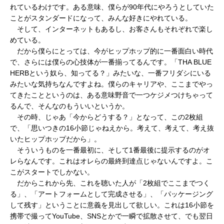
れているわけです。ある意味、僕らが90年代にやろうとしていた
ことがスタンダードになって、みんな好きにやれている。
そして、インターネットもあるし、お客さんもそれぞれで楽し
めている。
だから僕らにとっては、今がヒップホップ的に一番面白い時代
で、さらには僕らの心技体が一番揃ってるんです。「THA BLUE
HERBという奴ら、知ってる？」みたいな、一番フリダシにいる
みたいな気持ちなんですよね。僕らのキャリアや、ここまでやっ
てきたことというのは、ある意味野音で一つケジメつけちゃって
るんで、そんなのもういいというか。
その時、じゃあ「今からどうする？」となって、この2枚組
で、「思いつきの16小節じゃねえから。考えて、考えて、考え抜
いたヒップホップだから」。
そういうものを一番最初に、そして1番最後に提示するのがオ
レらなんです。これはオレらの最終到達点じゃないんですよ。こ
こがスタートでしかない。
だからこれから先、これを聴いた人が「2枚組でここまでつく
る」、「アートフォームとして完成させる」、「パッケージング
して残す」ということに意義を見出して欲しい。これは16小節を
携帯で撮ってYouTube、SNSとかで一瞬で拡散させて、でも翌日