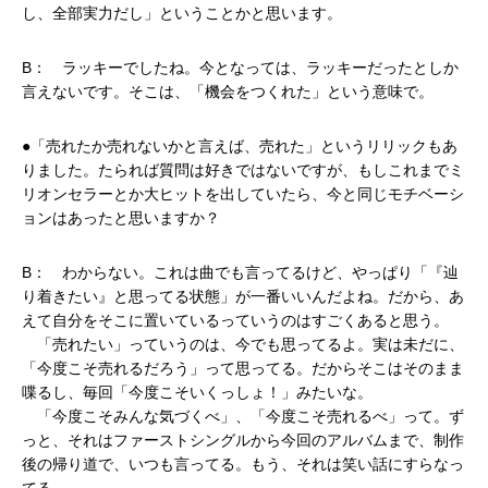
し、全部実力だし」ということかと思います。
B： ラッキーでしたね。今となっては、ラッキーだったとしか
言えないです。そこは、「機会をつくれた」という意味で。
●「売れたか売れないかと言えば、売れた」というリリックもあ
りました。たられば質問は好きではないですが、もしこれまでミ
リオンセラーとか大ヒットを出していたら、今と同じモチベーシ
ョンはあったと思いますか？
B： わからない。これは曲でも言ってるけど、やっぱり「『辿
り着きたい』と思ってる状態」が一番いいんだよね。だから、あ
えて自分をそこに置いているっていうのはすごくあると思う。
「売れたい」っていうのは、今でも思ってるよ。実は未だに、
「今度こそ売れるだろう」って思ってる。だからそこはそのまま
喋るし、毎回「今度こそいくっしょ！」みたいな。
「今度こそみんな気づくべ」、「今度こそ売れるべ」って。ず
っと、それはファーストシングルから今回のアルバムまで、制作
後の帰り道で、いつも言ってる。もう、それは笑い話にすらなっ