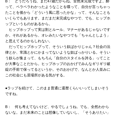
B： どうだろうね、まだ47歳だからね。全然未完成ですよ。酔
って、ペラペラわかったようなことを喋って、自分が言っちゃっ
たことを後から「どういう風に思ったかな」って、そんなことも
いくらでもあります。まだまだ未完成なやつで、でも、ヒップホ
ップというものがあるから。
ヒップホップって実は割とルール、マナーがあるじゃないです
か。それがあるから、オレみたいなやつでも「ちゃんとしよう」
と思えてるのかもしれない。
だってヒップホップって、そういう奴ばかりじゃん？社会の法
律とか、常識とかにかまってないような奴ばっかりいる。そうい
う奴らが集まって、もちろん「自分のスタイルを誇る」ってこと
が大事なことだから。ヒップホップのおかげでみんなギリギリ破
綻の手前で保ってるというか。そのおかげで、なんとか人並みに
この社会にも居場所がある気がする。
●ラップを続けて、このまま普通に還暦くらいいってしまいそう
ですね。
B： 何も考えてないけど、やるでしょうね。でも、全然わから
ないな。まだ未来のことは想像していないし、「そうありたい」