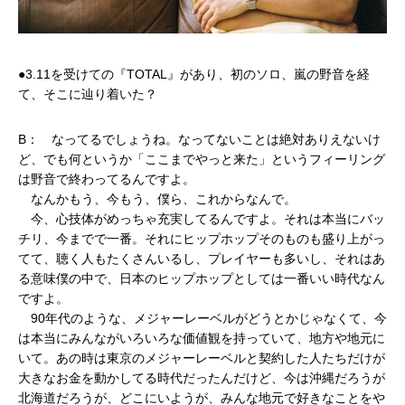
●3.11を受けての『TOTAL』があり、初のソロ、嵐の野音を経
て、そこに辿り着いた？
B： なってるでしょうね。なってないことは絶対ありえないけ
ど、でも何というか「ここまでやっと来た」というフィーリング
は野音で終わってるんですよ。
なんかもう、今もう、僕ら、これからなんで。
今、心技体がめっちゃ充実してるんですよ。それは本当にバッ
チリ、今までで一番。それにヒップホップそのものも盛り上がっ
てて、聴く人もたくさんいるし、プレイヤーも多いし、それはあ
る意味僕の中で、日本のヒップホップとしては一番いい時代なん
ですよ。
90年代のような、メジャーレーベルがどうとかじゃなくて、今
は本当にみんながいろいろな価値観を持っていて、地方や地元に
いて。あの時は東京のメジャーレーベルと契約した人たちだけが
大きなお金を動かしてる時代だったんだけど、今は沖縄だろうが
北海道だろうが、どこにいようが、みんな地元で好きなことをや