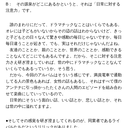
B： その源泉がどこにあるかというと、それは「日常に対する
注意力」です。
誰のまわりにだって、ドラマチックなことはいくらでもある。
オレには子どもがいないからその辺の話はわからないけど、きっ
と子どもとの日々なんて驚きや感動の毎日じゃないですか。毎日
毎日違うことが起きて。でも、実はそれだけじゃないんだよね。
友達のこととか、親のこととか、世界のこととか、感動できる
ことなんてどこにでもあるんですよ。だから、そこに対する注意
力さえ研ぎ澄ましていれば、世の中にドラマチックなことなんて
いくらでもあるっていうか。そう思う。
だから、今回のアルバムはそういう感じです。満員電車で通勤
してる人の景色もあれば、女性の話もあるし、それはすべて僕の
アンテナに引っ掛かったたくさんの人間のエピソードを組み合わ
せて楽曲にしていっているので。
日常的にそういう面白い話、いい話とか、悲しい話とか、それ
は世の中に溢れてますよ。
●そしてその感覚を研ぎ澄ましてくれるのが、同業者であるライ
バルたちだというリリックがありました。