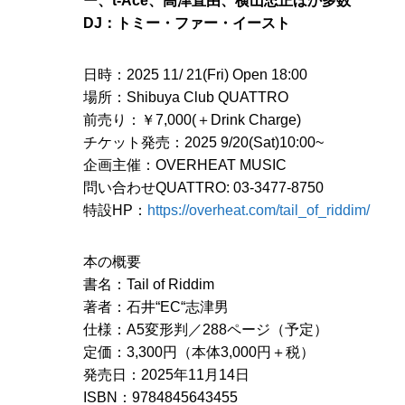
ー、t-Ace、高津直由、横山忠正ほか多数
DJ：トミー・ファー・イースト
日時：2025 11/ 21(Fri) Open 18:00
場所：Shibuya Club QUATTRO
前売り：￥7,000(＋Drink Charge)
チケット発売：2025 9/20(Sat)10:00~
企画主催：OVERHEAT MUSIC
問い合わせQUATTRO: 03-3477-8750
特設HP：
https://overheat.com/tail_of_riddim/
本の概要
書名：Tail of Riddim
著者：石井“EC“志津男
仕様：A5変形判／288ページ（予定）
定価：3,300円（本体3,000円＋税）
発売日：2025年11月14日
ISBN：9784845643455