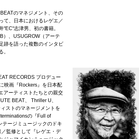
 BEATのマネジメント、その
って、日本におけるレゲエ／
“EC“志津男、初の書籍。
HERB）、USUGROW（アーテ
足跡を語った複数のインタビ
る。
EAT RECORDS プロデュー
）に映画『Rockers』を⽇本配
ゲエアーティストたちとの親交
EAT、 Thriller U、
のアーティストのマネージメントを
tionsの『Full of
のヴィンテージミュージックのドキ
著書／監修として『レゲエ・デ