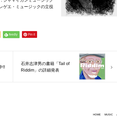
: ジャマイカンミュージック
レゲエ・ミュージックの⽴役
feedly
Pin it
石井志津男の書籍「Tail of
!!
Riddim」の詳細発表
HOME
MUSIC