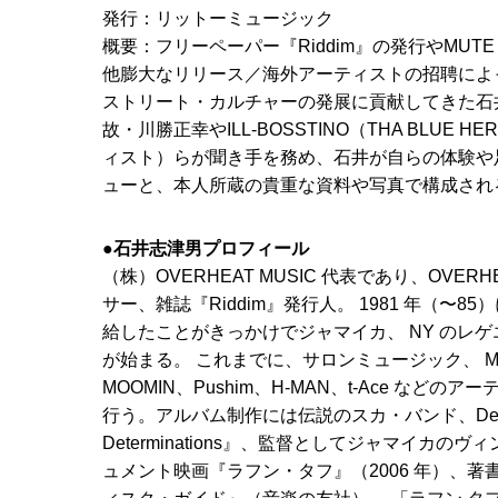
発行：リットーミュージック
概要：フリーペーパー『Riddim』の発行やMUTE
他膨大なリリース／海外アーティストの招聘によ
ストリート・カルチャーの発展に貢献してきた石井
故・川勝正幸やILL-BOSSTINO（THA BLUE 
ィスト）らが聞き手を務め、石井が自らの体験や
ューと、本人所蔵の貴重な資料や写真で構成され
●石井志津男プロフィール
（株）OVERHEAT MUSIC 代表であり、OVERH
サー、雑誌『Riddim』発⾏⼈。 1981 年（〜85
給したことがきっかけでジャマイカ、 NY のレ
が始まる。 これまでに、サロンミュージック、 MUTE B
MOOMIN、Pushim、H-MAN、t-Ace など
⾏う。アルバム制作には伝説のスカ・バンド、Determina
Determinations』、監督としてジャマイカ
ュメント映画『ラフン・タフ』（2006 年）、