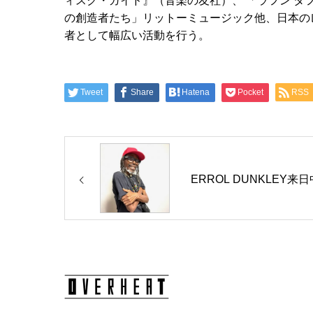
ィスク・ガイド』（⾳楽の友社）、 「ラフン タフ
の創造者たち」リットーミュージック他、⽇本の
者として幅広い活動を行う。
Tweet
Share
Hatena
Pocket
RSS
ERROL DUNKLEY来日中