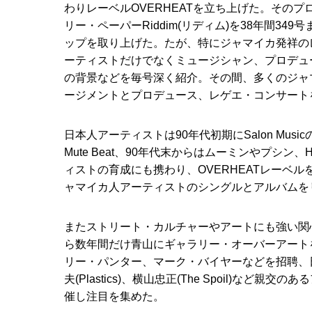
わりレーベルOVERHEATを立ち上げた。その
リー・ペーパーRiddim(リディム)を38年間34
ップを取り上げた。たが、特にジャマイカ発祥の
ーティストだけでなくミュージシャン、プロデュ
の背景などを毎号深く紹介。その間、多くのジャ
ージメントとプロデュース、レゲエ・コンサート
日本人アーティストは90年代初期にSalon Mus
Mute Beat、90年代末からはムーミンやプシン
ィストの育成にも携わり、OVERHEATレーベ
ャマイカ人アーティストのシングルとアルバムを
またストリート・カルチャーやアートにも強い関
ら数年間だけ青山にギャラリー・オーバーアート
リー・パンター、マーク・バイヤーなどを招聘、
夫(Plastics)、横山忠正(The Spoil)など親
催し注目を集めた。