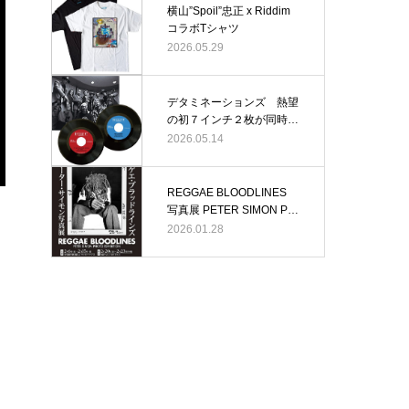
横山”Spoil”忠正 x Riddim
コラボTシャツ
2026.05.29
デタミネーションズ 熱望
の初７インチ２枚が同時発
売！
2026.05.14
REGGAE BLOODLINES
写真展 PETER SIMON PH
OTO EXHIBITION 開催
2026.01.28