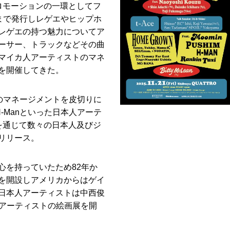
プロモーションの一環としてフ
9号まで発行しレゲエやヒップホ
レゲエの持つ魅力についてア
ーサー、トラックなどその曲
マイカ人アーティストのマネ
を開催してきた。
icのマネージメントを皮切りに
、H-Manといった日本人アーテ
ルを通じて数々の日本人及びジ
リリース。
心を持っていたため82年か
を開設しアメリカからはゲイ
日本人アーティストは中西俊
交のあるアーティストの絵画展を開