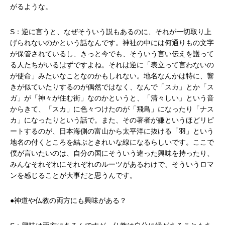
がるような。
S：逆に言うと、なぜそういう説もあるのに、それが一切取り上
げられないのかという話なんです。神社の中には何通りもの文字
が保管されているし、きっと今でも、そういう言い伝えを護って
る人たちがいるはずですよね。それは逆に「表立って言わないの
が使命」みたいなことなのかもしれない。地名なんかは特に、響
きが似ていたりするのが偶然ではなく、なんで「スカ」とか「ス
ガ」が「神々が住む街」なのかというと、「清々しい」という音
からきて、「スカ」に色々つけたのが「飛鳥」になったり「ナス
カ」になったりという話で。また、その著者が嫌というほどリピ
ートするのが、日本海側の富山から太平洋に抜ける「羽」という
地名の付くところを結ぶときれいな線になるらしいです。ここで
僕が言いたいのは、自分の国にそういう違った興味を持ったり、
みんなそれぞれにそれぞれのルーツがあるわけで、そういうロマ
ンを感じることが大事だと思うんです。
●神道や仏教の両方にも興味がある？