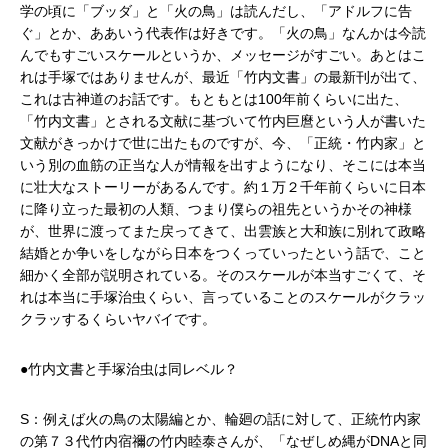
学の頃に「ブッダ」と「火の鳥」は読んだし、「アドルフに告
ぐ」とか、ああいう代表作は好きです。「火の鳥」なんかは今読
んでもすごいスケールというか、メッセージがすごい。あとはこ
れは手塚ではありませんが、最近「竹内文書」の最新刊が出て、
これは古神道のお話です。もともとは100年前くらいに出た、
「竹内文書」とされる文献に基づいて竹内巨麿という人が書いた
文献がきっかけで世に出たものですが、今、「正統・竹内家」と
いう別の血筋の正当な人が情報を出すようになり、そこには本当
に壮大なストーリーがあるんです。約１万２千年前くらいに日本
に降り立った最初の人類、つまり僕らの祖先というかその神様
が、世界に渡ってまた戻ってきて、出雲族と大和族に別れて政略
結婚とか争いをしながら日本をつくっていったという話で、こと
細かく全部が説明されている。そのスケールが本当すごくて、そ
れは本当に手塚治虫くらい、言っていることのスケールがクラッ
クラッするくらいヤバイです。
●竹内文書と手塚治虫は同レベル？
S：例えば火の鳥の太陽編とか、輪廻の話に対して、正統竹内家
の第７３代竹内宿禰の竹内睦泰さんが、「なぜしめ縄がDNAと同