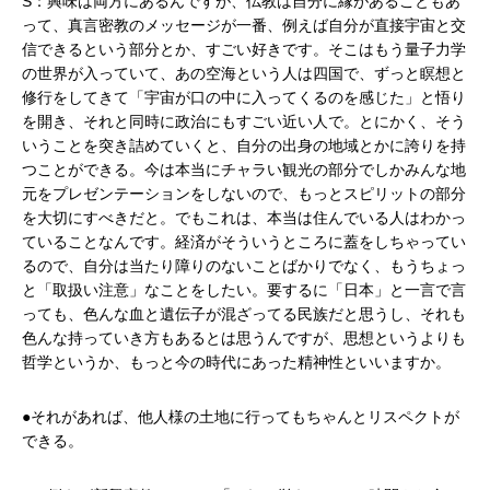
S：興味は両方にあるんですが、仏教は自分に縁があることもあ
って、真言密教のメッセージが一番、例えば自分が直接宇宙と交
信できるという部分とか、すごい好きです。そこはもう量子力学
の世界が入っていて、あの空海という人は四国で、ずっと瞑想と
修行をしてきて「宇宙が口の中に入ってくるのを感じた」と悟り
を開き、それと同時に政治にもすごい近い人で。とにかく、そう
いうことを突き詰めていくと、自分の出身の地域とかに誇りを持
つことができる。今は本当にチャラい観光の部分でしかみんな地
元をプレゼンテーションをしないので、もっとスピリットの部分
を大切にすべきだと。でもこれは、本当は住んでいる人はわかっ
ていることなんです。経済がそういうところに蓋をしちゃってい
るので、自分は当たり障りのないことばかりでなく、もうちょっ
と「取扱い注意」なことをしたい。要するに「日本」と一言で言
っても、色んな血と遺伝子が混ざってる民族だと思うし、それも
色んな持っていき方もあるとは思うんですが、思想というよりも
哲学というか、もっと今の時代にあった精神性といいますか。
●それがあれば、他人様の土地に行ってもちゃんとリスペクトが
できる。