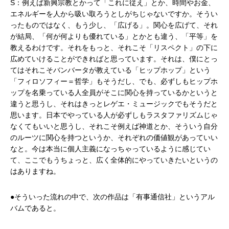
S：例えば新興宗教とかって「これに従え」とか、時間やお金、
エネルギーを人から吸い取ろうとしがちじゃないですか。そうい
ったものではなく、もう少し、「広げる」。関心を広げて、それ
が結局、「何が何よりも優れている」とかとも違う、「平等」を
教えるわけです。それをもっと、それこそ「リスペクト」の下に
広めていけることができればと思っています。それは、僕にとっ
てはそれこそバンバータが教えている「ヒップホップ」という
「フィロソフィー＝哲学」もそうだし、でも、必ずしもヒップホ
ップを名乗っている人全員がそこに関心を持っているかというと
違うと思うし、それはきっとレゲエ・ミュージックでもそうだと
思います。日本でやっている人が必ずしもラスタファリズムじゃ
なくてもいいと思うし、それこそ例えば神道とか、そういう自分
のルーツに関心を持つというか、それぞれの価値観があっていい
なと。今は本当に個人主義になっちゃっているように感じてい
て、ここでもうちょっと、広く全体的にやっていきたいというの
はありますね。
●そういった流れの中で、次の作品は「有事通信社」というアル
バムであると。