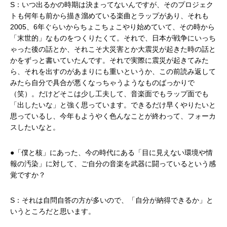
S：いつ出るかの時期は決まってないんですが、そのプロジェク
トも何年も前から描き溜めている楽曲とラップがあり、それも
2005、6年ぐらいからちょこちょこやり始めていて、その時から
「末世的」なものをつくりたくて。それで、日本が戦争にいっち
ゃった後の話とか、それこそ大災害とか大震災が起きた時の話と
かをずっと書いていたんです。それで実際に震災が起きてみた
ら、それを出すのがあまりにも重いというか、この前読み返して
みたら自分で具合が悪くなっちゃうようなものばっかりで
（笑）。だけどそこは少し工夫して、音楽面でもラップ面でも
「出したいな」と強く思っています。できるだけ早くやりたいと
思っているし、今年もようやく色んなことが終わって、フォーカ
スしたいなと。
●「僕と核」にあった、今の時代にある「目に見えない環境や情
報の汚染」に対して、ご自分の音楽を武器に闘っているという感
覚ですか？
S：それは自問自答の方が多いので、「自分が納得できるか」と
いうところだと思います。