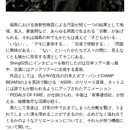
福島における放射性物質による汚染が招く一つの結果として地
域、友人、家族間など、あらゆる局面で生まれる「分断」があげ
られる。それは福島の外でもかたちは違えど「子どもがいる」、
「いない」。「デモに参加する」、「沿道で傍観する」。「問題
に興味がある」、「ない」といったかたちで人々の間に、見えな
くとも確かに存在する溝としてそこにある。
Shing02氏にインタビューを敢行したのは日本ツアー真っ最
中、次週にはアジアツアーに出発する直前。
作品としては、氏がNY在住の日本人ダブ・バンドCHIMP
BEAMSの上を英詩で駆ける「ASDR」のリリース直後、ネット上
には誰でもが観られるようにアップされたアニメーション
「PEDALS OF FIRE」が仕掛けられ、今後は「有事通信社」が控
える、縦横無尽な活躍が続く。
果たして音楽は、日常の中でおきてしまった分断を繋げ、うま
れてしまった溝を埋めることができるのか。止めどなく溢れ出て
くるかのようなクリエーションについてと、それらが持つ機能に
ついて聞いた。