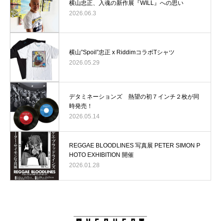
横山忠正、入魂の新作展『WILL』への思い
2026.06.3
横山”Spoil”忠正 x RiddimコラボTシャツ
2026.05.29
デタミネーションズ 熱望の初７インチ２枚が同
時発売！
2026.05.14
REGGAE BLOODLINES 写真展 PETER SIMON P
HOTO EXHIBITION 開催
2026.01.28