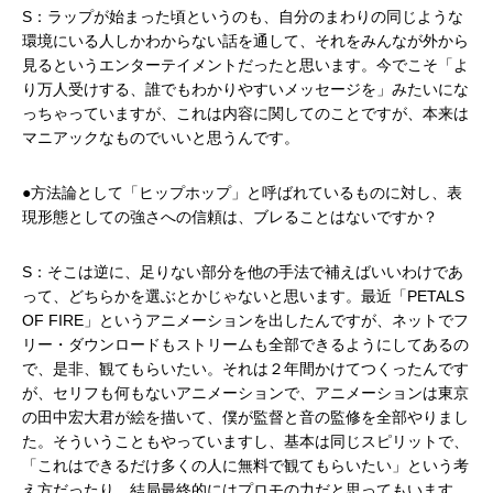
S：ラップが始まった頃というのも、自分のまわりの同じような
環境にいる人しかわからない話を通して、それをみんなが外から
見るというエンターテイメントだったと思います。今でこそ「よ
り万人受けする、誰でもわかりやすいメッセージを」みたいにな
っちゃっていますが、これは内容に関してのことですが、本来は
マニアックなものでいいと思うんです。
●方法論として「ヒップホップ」と呼ばれているものに対し、表
現形態としての強さへの信頼は、ブレることはないですか？
S：そこは逆に、足りない部分を他の手法で補えばいいわけであ
って、どちらかを選ぶとかじゃないと思います。最近「PETALS
OF FIRE」というアニメーションを出したんですが、ネットでフ
リー・ダウンロードもストリームも全部できるようにしてあるの
で、是非、観てもらいたい。それは２年間かけてつくったんです
が、セリフも何もないアニメーションで、アニメーションは東京
の田中宏大君が絵を描いて、僕が監督と音の監修を全部やりまし
た。そういうこともやっていますし、基本は同じスピリットで、
「これはできるだけ多くの人に無料で観てもらいたい」という考
え方だったり、結局最終的にはプロモの力だと思ってもいます。