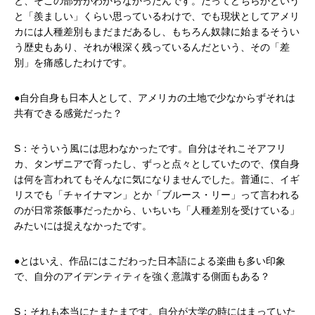
と、そこの部分がわからなかったんです。だってどちらかという
と「羨ましい」くらい思っているわけで、でも現状としてアメリ
カには人種差別もまだまだあるし、もちろん奴隷に始まるそうい
う歴史もあり、それが根深く残っているんだという、その「差
別」を痛感したわけです。
●自分自身も日本人として、アメリカの土地で少なからずそれは
共有できる感覚だった？
S：そういう風には思わなかったです。自分はそれこそアフリ
カ、タンザニアで育ったし、ずっと点々としていたので、僕自身
は何を言われてもそんなに気になりませんでした。普通に、イギ
リスでも「チャイナマン」とか「ブルース・リー」って言われる
のが日常茶飯事だったから、いちいち「人種差別を受けている」
みたいには捉えなかったです。
●とはいえ、作品にはこだわった日本語による楽曲も多い印象
で、自分のアイデンティティを強く意識する側面もある？
S：それも本当にたまたまです。自分が大学の時にはまっていた