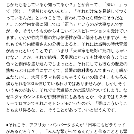
じかたちをしているか知ってるか？」とか言って、「深い！」っ
て（笑）。「偶然じゃないんだ」、「それだけ先を見越してつく
っているんだ」ということで、言われてみたら確かにそうだな
と。この竹内文書に関しては「正当」というのが大事なんです
が、今、そういうものからすごいインスピレーションを受けてい
ます。かたや竹内巨麿の方は信憑性が薄い部分もありますが、そ
れもでも竹内睦泰さんの分析によると、それには当時の時代背景
があったということです。つまり「天皇家を絶対に批判しちゃい
けない」とか、それで結構、天皇家にとっても辻褄が合うように
色々と創作を盛り込んでしまったと。それにしても彼らの歴史の
熟知っぷりは本当にすごくて、普通の教科書なんてまったく歯が
立たないし、大河ドラマも笑っちゃうくらいの話です。もちろん
僕もそれを100％信じているわけではありませんが、しかしそう
いうものがあり、それで古代遺跡とかの説明がついてしまう。な
ぜユダヤのシンボルが伊勢神宮にもあるかとか、今まではミステ
リーでロマンでそれこそトンデモだったのが、「実はこういうこ
ともあり得るな」と、そうことがあっていいと思うんです。
●それこそ、アフリカ・バンバータさんが「日本にもピラミッド
があるだろう？」、「みんな繋がってるんだ」と仰ることとも繋