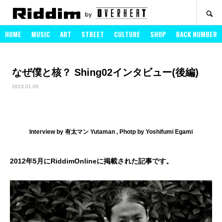
SEARCH
HOME
MUSIC
ART
STREET
CULTURE
SHOP
BACK NUMBER
なぜ僕と核？ Shing02インタビュー(後編)
2023.01.05
Interview by 有太マン Yutaman , Photp by Yoshifumi Egami
2012年5月にRiddimOnlineに掲載された記事です。