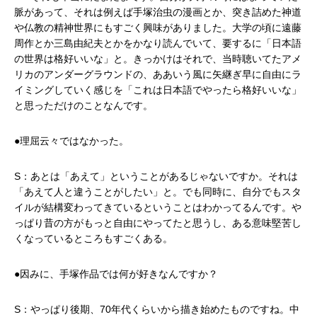
脈があって、それは例えば手塚治虫の漫画とか、突き詰めた神道
や仏教の精神世界にもすごく興味がありました。大学の頃に遠藤
周作とか三島由紀夫とかをかなり読んでいて、要するに「日本語
の世界は格好いいな」と。きっかけはそれで、当時聴いてたアメ
リカのアンダーグラウンドの、ああいう風に矢継ぎ早に自由にラ
イミングしていく感じを「これは日本語でやったら格好いいな」
と思っただけのことなんです。
●理屈云々ではなかった。
S：あとは「あえて」ということがあるじゃないですか。それは
「あえて人と違うことがしたい」と。でも同時に、自分でもスタ
イルが結構変わってきているということはわかってるんです。や
っぱり昔の方がもっと自由にやってたと思うし、ある意味堅苦し
くなっているところもすごくある。
●因みに、手塚作品では何が好きなんですか？
S：やっぱり後期、70年代くらいから描き始めたものですね。中