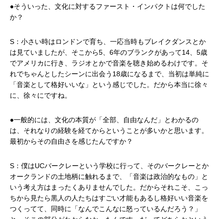
●そういった、文化に対するファースト・インパクトは何でした
か？
S：小さい時はロンドンで育ち、一応当時もブレイクダンスとか
は見ていましたが、そこから5、6年のブランクがあって14、5歳
でアメリカに行き、ラジオとかで音楽を聴き始めるわけです。そ
れでちゃんとしたシーンに出会う18歳になるまで、当初は単純に
「音楽として格好いいな」という感じでした。だから本当に徐々
に、徐々にですね。
●一般的には、文化の本質が「全部、自由なんだ」とわかるの
は、それなりの経験を経てからということが多いかと思います。
最初からその自由さを感じたんですか？
S：僕はUCバークレーという学校に行って、そのバークレーとか
オークランドの土地柄に触れるまで、「音楽は政治的なもの」と
いう考え方はまったくありませんでした。だからそれこそ、こっ
ちから見たら黒人の人たちはすごい才能もあるし格好いい音楽を
つくってて、同時に「なんでこんなに怒っているんだろう？」