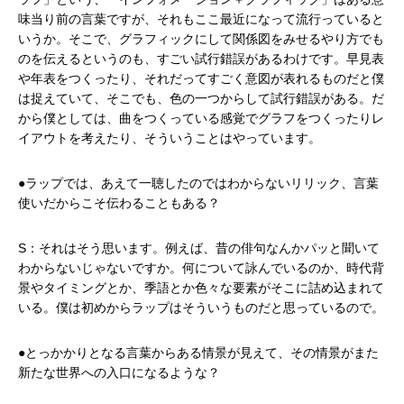
味当り前の言葉ですが、それもここ最近になって流行っていると
いうか。そこで、グラフィックにして関係図をみせるやり方でも
のを伝えるというのも、すごい試行錯誤があるわけです。早見表
や年表をつくったり、それだってすごく意図が表れるものだと僕
は捉えていて、そこでも、色の一つからして試行錯誤がある。だ
から僕としては、曲をつくっている感覚でグラフをつくったりレ
イアウトを考えたり、そういうことはやっています。
●ラップでは、あえて一聴したのではわからないリリック、言葉
使いだからこそ伝わることもある？
S：それはそう思います。例えば、昔の俳句なんかパッと聞いて
わからないじゃないですか。何について詠んでいるのか、時代背
景やタイミングとか、季語とか色々な要素がそこに詰め込まれて
いる。僕は初めからラップはそういうものだと思っているので。
●とっかかりとなる言葉からある情景が見えて、その情景がまた
新たな世界への入口になるような？