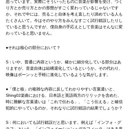
思っています。実際にそういったものに音楽が影響を受け、つく
り方とか売り方とかの形態がすごく変わっているじゃないです
か。それで中には、売ること自体を考え直したり諦めている人も
たくさんいて。今はそのやり方をみんなすごく試行錯誤したりし
ていると思うんですが、僕自身の手応えとして音楽はそんなに変
わっていると思いません。
●それは核心の部分において？
S：いや、普通に内容というか、確かに細分化している部分はあ
りますが、音楽自体は結構退化しているというか。その代わり、
映像はボーンッと手軽に進化しているような気がします。
●「僕と核」の複雑な内容に反してわかりやすい言葉遣いと、
Shing02楽曲における、日本語と英語両方のリリックを含めた、
時に難解な言葉遣いは「これで伝わる」、「こう伝える」と確信
犯的にやっているのか、それなりに試行錯誤の結果でしょうか？
S：何においても試行錯誤だと思います。例えば「インフォ・グ
ラフ」という、「インフォメーション＋グラフィック」はある意