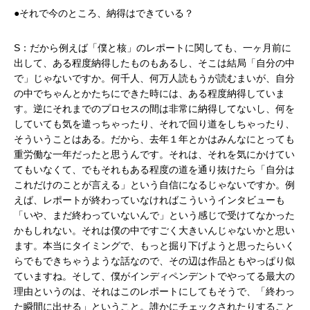
●それで今のところ、納得はできている？
S：だから例えば「僕と核」のレポートに関しても、一ヶ月前に
出して、ある程度納得したものもあるし、そこは結局「自分の中
で」じゃないですか。何千人、何万人読もうが読むまいが、自分
の中でちゃんとかたちにできた時には、ある程度納得していま
す。逆にそれまでのプロセスの間は非常に納得してないし、何を
していても気を遣っちゃったり、それで回り道をしちゃったり、
そういうことはある。だから、去年１年とかはみんなにとっても
重労働な一年だったと思うんです。それは、それを気にかけてい
てもいなくて、でもそれもある程度の道を通り抜けたら「自分は
これだけのことが言える」という自信になるじゃないですか。例
えば、レポートが終わっていなければこういうインタビューも
「いや、まだ終わっていないんで」という感じで受けてなかった
かもしれない。それは僕の中ですごく大きいんじゃないかと思い
ます。本当にタイミングで、もっと掘り下げようと思ったらいく
らでもできちゃうような話なので、その辺は作品ともやっぱり似
ていますね。そして、僕がインディペンデントでやってる最大の
理由というのは、それはこのレポートにしてもそうで、「終わっ
た瞬間に出せる」ということ。誰かにチェックされたりすること