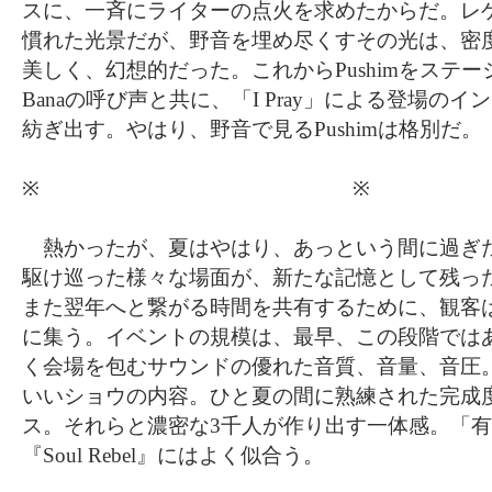
スに、一斉にライターの点火を求めたからだ。レ
慣れた光景だが、野音を埋め尽くすその光は、密
美しく、幻想的だった。これからPushimをステ
Banaの呼び声と共に、「I Pray」による登場のイント
紡ぎ出す。やはり、野音で見るPushimは格別だ。
※ ※
熱かったが、夏はやはり、あっという間に過ぎ
駆け巡った様々な場面が、新たな記憶として残っ
また翌年へと繋がる時間を共有するために、観客
に集う。イベントの規模は、最早、この段階では
く会場を包むサウンドの優れた音質、音量、音圧
いいショウの内容。ひと夏の間に熟練された完成
ス。それらと濃密な3千人が作り出す一体感。「
『Soul Rebel』にはよく似合う。