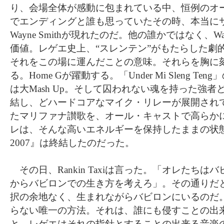
り、会場全体が感動に包まれている中、恒例のオ
でエンディングと誰も思っていたその時、本当に
Wayne Smithが現れたのだ。他の誰かではなく、Way
価値。レゲエ史上、“スレンテン”がもたらした劇
それをこの場に運んだことの意味。それらを胸に
る。Home Gが躍動する。「Under Mi Sleng T
は大Mash Up。そして囚われない魂を持った強
結し、どハードコアなマイク・リレーが展開され
たマリファナ讃歌を、オール・キャストで高らか
レは、そんな高いエネルギーを保持したままの状態。そし
2007』は終結したのだった。
その日、Rankin Taxiは言った。「オレたち
からバビロンでの生き方を考えろ」。その通りだ
択の余地なく、生まれながらバビロンにいるのだ
らない唯一の方法。それは、誰にも侵すことの出
と。レゲエはそれの指針とすることの出来る音楽