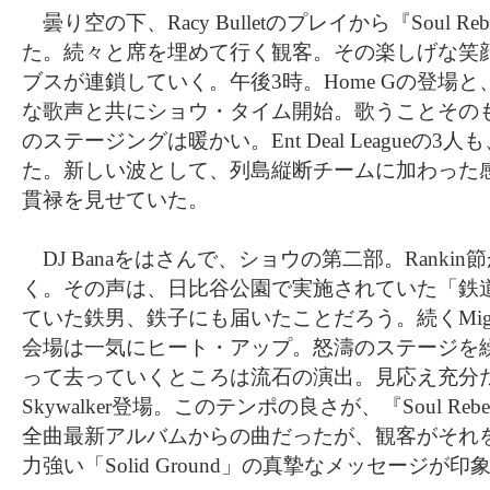
曇り空の下、Racy Bulletのプレイから『Soul Re
た。続々と席を埋めて行く観客。その楽しげな笑
ブスが連鎖していく。午後3時。Home Gの登場と、R
な歌声と共にショウ・タイム開始。歌うことその
のステージングは暖かい。Ent Deal Leagueの
た。新しい波として、列島縦断チームに加わった
貫禄を見せていた。
DJ Banaをはさんで、ショウの第二部。Ranki
く。その声は、日比谷公園で実施されていた「鉄
ていた鉄男、鉄子にも届いたことだろう。続くMighty
会場は一気にヒート・アップ。怒濤のステージを
って去っていくところは流石の演出。見応え充分
Skywalker登場。このテンポの良さが、『Soul R
全曲最新アルバムからの曲だったが、観客がそれ
力強い「Solid Ground」の真摯なメッセージが