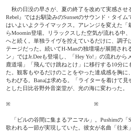
秋の日没の早さが、夏の終了を改めて実感させる6
Rebel』ではお馴染みのSunsetのサウンド・タ
はいよいよクライマックス。アレンジを変えた「
らMoomin登場。リラックスした空気が流れる中
へと続く。単独ライヴを控えているだけに、調子
テージだった。続いてH-Manの独壇場が展開さ
ン」ではJr.Deeも登場し、「Hey Yo!」の流れ
鹿道場」「飛んでけ跳ねとけ」に移行する10分に
た。観客もやるだけのことをやった達成感を胸に
ちわびる。Banaは求める。「ライターを着けて
とした日比谷野外音楽堂が、光の海に変わった。
※ ※
「ビルの谷間に集まるアニマル」。Pushimの「Survi
歌われる一節が実現していた。彼女が名曲「往来