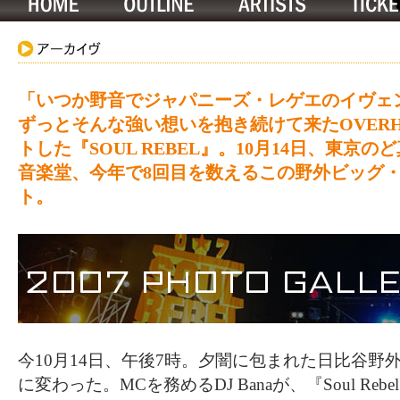
「いつか野音でジャパニーズ・レゲエのイヴェン
ずっとそんな強い想いを抱き続けて来たOVERHE
トした『SOUL REBEL』。10月14日、東京
音楽堂、今年で8回目を数えるこの野外ビッグ
ト。
今10月14日、午後7時。夕闇に包まれた日比谷野
に変わった。MCを務めるDJ Banaが、『Soul Reb