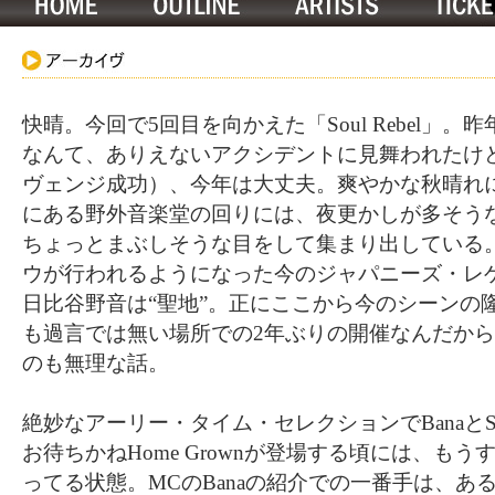
快晴。今回で5回目を向かえた「Soul Rebel」
なんて、ありえないアクシデントに見舞われたけ
ヴェンジ成功）、今年は大丈夫。爽やかな秋晴れ
にある野外音楽堂の回りには、夜更かしが多そう
ちょっとまぶしそうな目をして集まり出している
ウが行われるようになった今のジャパニーズ・レ
日比谷野音は“聖地”。正にここから今のシーンの
も過言では無い場所での2年ぶりの開催なんだか
のも無理な話。
絶妙なアーリー・タイム・セレクションでBanaとSu
お待ちかねHome Grownが登場する頃には、も
ってる状態。MCのBanaの紹介での一番手は、ある意味