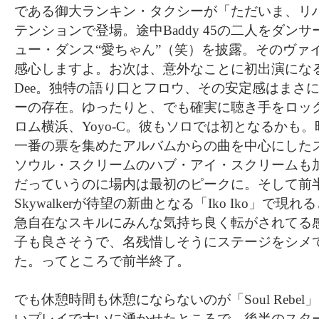
である御大ランキン・タクシーが「ただいま、リ
テンションで登場。途中Baddy 45の二人をダン
ュー・ダンス“愛ちゃん”（笑）を披露。そのヴァ
感心しますよ。お次は、意外なことに初出演になる横
Dee。独特の語り口とフロウ、その安定感はまさ
ーの存在。ゆったりと、でも確実に聴き手をロッ
ロム横浜、Yoyo-C。彼もソロでは初となるかも。昨年の
一番の票を集めたアルバムからの曲を中心にした
ソウル・スクリームのハブ・アイ・スクリームも
だっていうのに場内は最初のピークに。そして前半のト
Skywalkerが待望の新曲となる「Iko Iko」で
急自在なスキルにみんな気持ち良く転がされてる
子も良さそうで、名残惜しそうにステージをシメ
た。ってところで前半終了。
でも休憩時間も休憩にならないのが「Soul Rebel」
いプレイで大いに湧かせたところで、後半のスタ