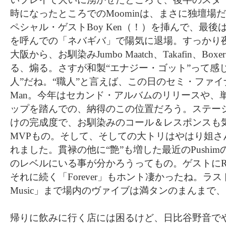
時になったところでのMoominは、まさに独壇場
ペシャル・ゲストBoy Ken（！）を挿んで、最
を呼んでの「ネバギバ」で陽気に退場。すっかり
大阪から、お馴染みJumbo Maatch、Takafin、Bo
る、煽る。さすが和製“エナジー・ゴット”って感
人”だね。“職人”と言えば、この日のセミ・ファイ
Man。今年はセカンド・アルバムのリリースや、
ップを踏んでの、納得のこの位置だろう。ステー
けの完成度で、お馴染みのコール＆レスポンスも
MVPもの。そして、そしての大トリはやはり姐さん！
れました。貫禄の他に“艶”も増した最近のPushi
のレベルにいる事が分かろうってもの。ゲストにR
それに続く「Forever」もホント凄かったね。ラスト
Music」まで場内のヴァイブは満タンのまんまで
帰りに飲みに行く店には困るけど、日比谷野音でや