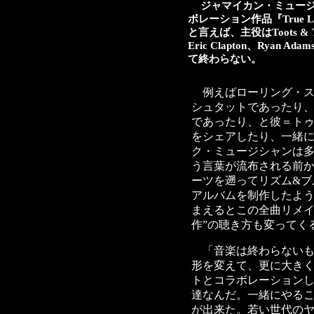
ジャマイカン・ミュー
ボレーション作品『True
と言えば、主役はToots & The
Eric Clapton、Ryan 
て終わらない。
例えばローリング・ス
シュタットであったり
であったり、と彼＝ト
をシェアしたり、一緒
ク・ミュージシャンは
う言葉が流布される前か
ーツを遡ってリズム&ブ
アルバムを制作したよ
まえるとこの全曲リメイ
作”の聴き方も変ってく
「音楽は終わらないも
形を変えて、更に大き
トとコラボレーション
達なんだ。一緒にやる
が出来た。若い世代の