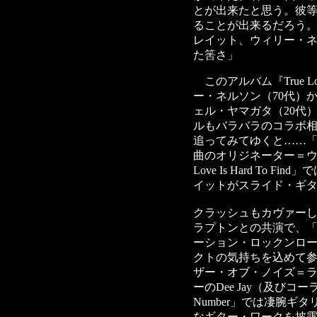
とが出来たと思う。彼
ることが出来るだろう
レイット、ウィリー・
た筈さ」
このアルバム『True 
ー・ネルソン（70代）
ェル・ヤマガタ（20代
ルもバラバラのコラボ
追ってみてゆくと……「Still 
曲のオリジネーター＝ウ
Love Is Hard To 
イットがスライド・ギ
クラッシュもカヴァーした「P
ラプトンとの共演で、「Ti
ーション・ロックンロ
クトの気持ちを込めて参加
ザー・オブ・ノイズ＝
ーのDee Jay（及びコーラ
Number」では凄腕ギ
なギター・ワークを披露、