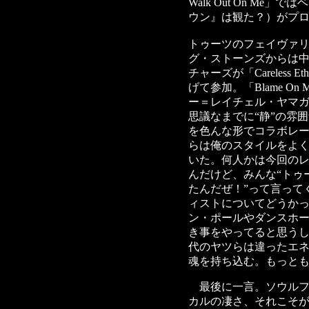
Walk Out On M
ウン』は観た？）がプ
トゥーツのフェイヴァ
グ・ストーンズからは
チャーズが「Careless 
げて参加。「Blame O
ー＝レイチェル・ヤマ
思議なまでに“静”の雰
を色んな形でコラボレ
らは俺のスタイルをよ
いた。何人かは今回の
んだけど、みんな“トゥ
たんだぜ！”って言って
ィストについてどうか
ン・ポールやダンスホ
き事をやってると思う
代のヤツらは違ったエ
魂を持ち込む。もっと
最後に一言。ソウルフ
カルの凄さ、それこそ