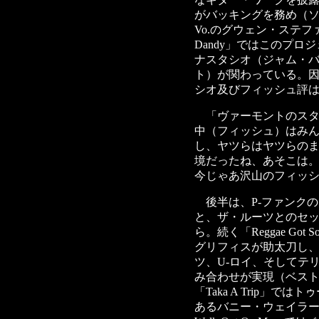
がバッキングを務め（
Vo.のグウェン・ステファ
Dandy」ではこのプ
ナスタシオ（ジャム・
ト）が関わっている。
シオ及びフィッシュ評
「ヴァーモントのスタ
中（フィッシュ）はみ
し、ヤツらはヤツらの
境だったね、あそこは
今じゃあ沢山のフィッ
後半は、P-ファンク
と、ザ・ルーツとのセッション
ら。続く「Reggae Go
グリフィスが助太刀し、「N
ツ、U-ロイ、そしてテ
み合わせが実現（ベス
「Taka A Trip」
あるバニー・ウェイラーが自