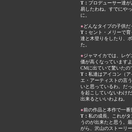
T：
プロデューサー達が
易したわね。すでにや
に。
●
どんなタイプの子供だ
T：
セント・メリーで育
達と木登りをしたり、
た。
●
ジャマイカでは、レゲ
価が高くなっています
CMに出ていて驚いたの
T：
私達はアイコン（ア
エ・アーティストの言
いと思っているわ。だ
を起こしていないわけ
出来るといいわよね。
●
前の作品と本作で一番
T：
私の成長。これがタ
うのが出来たと思う。
がら、沢山のストーリ