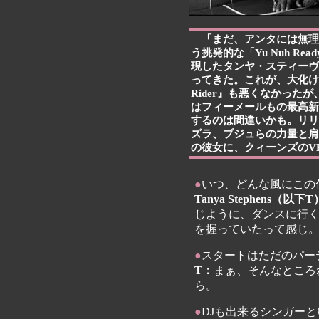
「まだ、アンタには無理
う挑発的な「Yu Nuh Read
現したタンヤ・スティーヴンス
ってきた。これが、大化け。97
Rider』も悪くなかった
はフィーメールもの最高新
するのは間違いかも。リリ
ズラ、ブジュらの力量と肩
の彼女に、クィーンズのV
●
いつ、どんな風にこの
Tanya Stephens（以下
じように、ダンスに行
を握っていたって感じ
●
スタートはただのパー
T：
まぁ、そんなところ
ら。
●
DJも出来るシンガー