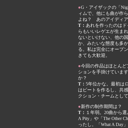
●
G・アイザックの「Nig
ィムで、他にも曲が作
よね？ あのアイディ
T：
あれを作ったのはド
らもいいレゲエが生ま
ないといけない、他の
か、みたいな態度も多
る。私は完全にオープ
きても大歓迎。
●
今回の作品はほとんど
ションを手掛けていま
か？
T：
5年位かな。最初は
はビートを作るし、共
クション・チームとし
●
新作の制作期間は？
T：
１年弱。20曲から選
A Pity」や「The Othe
ったし。「What A 