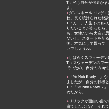
T：私も自分が何者かま
よ。
●
ダンスホール・レゲエ
ね。長く続けられた秘
T：
んー、人生そのもの
りたいことがあったら
も、女性だから大変と
ないし、スタートを切
後。本気にして貰って
いでしょうね。
●
しばらくスウェーデン
T：
スウェーデンのワーナ
でいたの。自分の方向
●
「Yu Nuh Ready
ましたが、自分の転機
T：
「Yu Nuh Rea
めたから。
●
リリックが面白い曲で
曲でしたよね？ それ