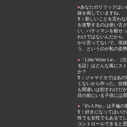
●
あなたのリリックはい
線を画していますね。
T：
新しいことを言わな
を攻撃するのは使い古
い。バティマンを殺せ
わけではないんだから
かり言ってないで、現
う、というのが私の姿
●
「Little White 
る話）はどんな風にス
か？
T：
ジャマイカではあの
くないから作った。自
も間違いは犯すわけだ
目の前にいる子供には
●
「It's A Pity」は不
T：
好きになってはいけ
性でも女性でもあるで
コントロールできると