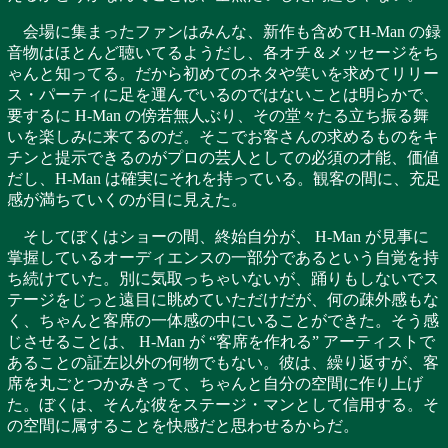
会場に集まったファンはみんな、新作も含めてH-Man の録
音物はほとんど聴いてるようだし、各オチ＆メッセージをち
ゃんと知ってる。だから初めてのネタや笑いを求めてリリー
ス・パーティに足を運んでいるのではないことは明らかで、
要するに H-Man の傍若無人ぶり、その堂々たる立ち振る舞
いを楽しみに来てるのだ。そこでお客さんの求めるものをキ
チンと提示できるのがプロの芸人としての必須の才能、価値
だし、H-Man は確実にそれを持っている。観客の間に、充足
感が満ちていくのが目に見えた。
そしてぼくはショーの間、終始自分が、 H-Man が見事に
掌握しているオーディエンスの一部分であるという自覚を持
ち続けていた。別に気取っちゃいないが、踊りもしないでス
テージをじっと遠目に眺めていただけだが、何の疎外感もな
く、ちゃんと客席の一体感の中にいることができた。そう感
じさせることは、 H-Man が “客席を作れる” アーティストで
あることの証左以外の何物でもない。彼は、繰り返すが、客
席を丸ごとつかみきって、ちゃんと自分の空間に作り上げ
た。ぼくは、そんな彼をステージ・マンとして信用する。そ
の空間に属することを快感だと思わせるからだ。