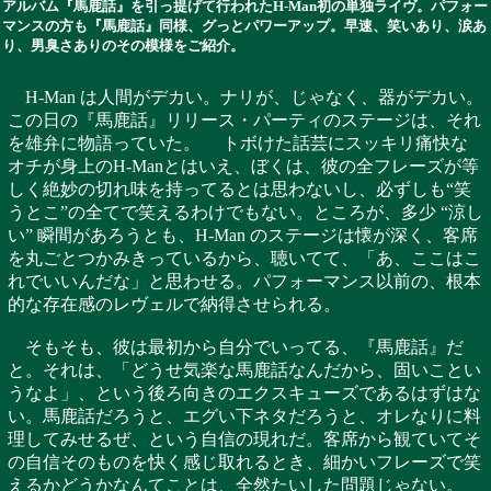
アルバム『馬鹿話』を引っ提げて行われたH-Man初の単独ライヴ。パフォー
マンスの方も『馬鹿話』同様、グっとパワーアップ。早速、笑いあり、涙あ
り、男臭さありのその模様をご紹介。
H-Man は人間がデカい。ナリが、じゃなく、器がデカい。
この日の『馬鹿話』リリース・パーティのステージは、それ
を雄弁に物語っていた。 トボけた話芸にスッキリ痛快な
オチが身上のH-Manとはいえ、ぼくは、彼の全フレーズが等
しく絶妙の切れ味を持ってるとは思わないし、必ずしも“笑
うとこ”の全てで笑えるわけでもない。ところが、多少 “涼し
い” 瞬間があろうとも、H-Man のステージは懐が深く、客席
を丸ごとつかみきっているから、聴いてて、「あ、ここはこ
れでいいんだな」と思わせる。パフォーマンス以前の、根本
的な存在感のレヴェルで納得させられる。
そもそも、彼は最初から自分でいってる、『馬鹿話』だ
と。それは、「どうせ気楽な馬鹿話なんだから、固いことい
うなよ」、という後ろ向きのエクスキューズであるはずはな
い。馬鹿話だろうと、エグい下ネタだろうと、オレなりに料
理してみせるぜ、という自信の現れだ。客席から観ていてそ
の自信そのものを快く感じ取れるとき、細かいフレーズで笑
えるかどうかなんてことは、全然たいした問題じゃない。