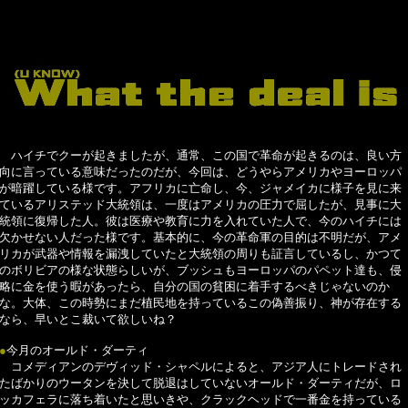
・・・・・・・・・・・・・・・・・・・・・・・・・・・・
ハイチでクーが起きましたが、通常、この国で革命が起きるのは、良い方
向に言っている意味だったのだが、今回は、どうやらアメリカやヨーロッパ
が暗躍している様です。アフリカに亡命し、今、ジャメイカに様子を見に来
ているアリステッド大統領は、一度はアメリカの圧力で屈したが、見事に大
統領に復帰した人。彼は医療や教育に力を入れていた人で、今のハイチには
欠かせない人だった様です。基本的に、今の革命軍の目的は不明だが、アメ
リカが武器や情報を漏洩していたと大統領の周りも証言しているし、かつて
のボリビアの様な状態らしいが、ブッシュもヨーロッパのパペット達も、侵
略に金を使う暇があったら、自分の国の貧困に着手するべきじゃないのか
な。大体、この時勢にまだ植民地を持っているこの偽善振り、神が存在する
なら、早いとこ裁いて欲しいね？
●
今月のオールド・ダーティ
コメディアンのデヴィッド・シャペルによると、アジア人にトレードされ
たばかりのウータンを決して脱退はしていないオールド・ダーティだが、ロ
ッカフェラに落ち着いたと思いきや、クラックヘッドで一番金を持っている