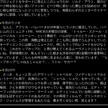
プロジェクトをサポートに迎えたこのショウだが、ソルド・アウト。彼のピ
ーク時を知らない若いファンや、ピーク時に若かった層などが詰めかけ、同
じ様な体型になったリックに苦笑しつつも、相変わらずのエンターテイナー
振りに皆様、いい顔していました？
●
今月のラジオ
なんと、アフリカ・バムバータが20年振りにラジオに復活していた。ハー
レムのコミュニティFM、WHCRの木曜日の深夜、「トゥルー・スクール・ミ
ュージカル・ジャーニー」という番組で、バムがひっそりとラジオショウを
持っていた。この所、局数は増えたが、どこも同じ選曲でうんざりしていた
オーディエンスには嬉しいニュースだ。何にもラップのレコードをかけなく
ても、これがヒップホップだ、と再び教えてくれるムーヴメントになるとい
いね。手前味噌だが、私もそういった動きを渋谷FMの第2金曜の午後零時に
やっています。こちらも80年以降に生まれた人達に、言われています。「“ヒ
ップホップ”じゃねえじゃんか？」。リトル・サカー？
●
今月のTV
さっき、ちょっと言ったデヴィッド・シャペルが、コメディセントラルと
いうケーブル局で、自身のショウ、「シャペル・ショウ」をやっている。ク
リス・ロックが自分のショウを持った途端、保守的になったのに比べ、彼は
毎回、クビを覚悟でロウなネタをやっている。最高だったのは、エディ・マ
ーフィの兄のチャーリー・マーフィが、エディとツルんでいる時に経験した
昔話を話すエピソードがあるのだが、その再現フィルムで、プリンスやリッ
ク・ジェイムスが登場するあたりは、書き尽くせない程、笑えます？