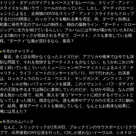
トリック・ダディのマイアミをベースとするレーベル、スリップ・アンド・
スライドから熱いラヴ・コールがかかっていた。しかし、ダーティのエージ
ェントによると、企画物のDVDをスリップ・アンド・スライドからドロップ
するだけの関係と、ロッカフェラを離れる事を否定。尚、ダーティ自身は、
初夏に発売予定のアルバムの制作と、独自の服飾ライン、“ダーティ・クロー
ジング”に全力を傾けているらしい。アルバムには不仲が囁かれていたRZAに
よる5曲のトラックが収録される予定で、ゴースト、メスも参加している模
様。“ダーティ”な服が流行るなら、最高？
●
今月のチャリティ
最近、全く話を聞かなくなったエイズだが、アフリカや南米では今でも深
刻な問題で、それを危惧するアーティストも少なくない。もうかれこれ15年
近く続いているこういったミュージシャンやアーティストによるエイズ・チ
ャリティ、ライフ・ビートのコンサートが3／11、NYで行われた。出演者
は、ロッカフェラのカンイエ・ウエスト、ヤングガンズ、メンフィス・ブリ
ーク、レルが熱いパフォーマンスを披露。このイヴェント、パフ・ダディが
今の王国を作るまでは熱心に参加していたのだが、なぜか今回は、なんの関
連も無かった様で、結局、新人を“違う”マーケットに紹介するイヴェントと
なってしまった様だ。残念ながら、誰も南米やアフリカの小児エイズに触れ
ず、結局、参加アーティストも勉強していなく、なんともお粗末な結果に、
俺には見えた？
●
今月のカムバック
なんと、スリックリックが2月20日、ブルックリンのサウスポーというク
ブで、出所後初のNY公演を行った。CDしか使わないイーヴルD、シオドロ・