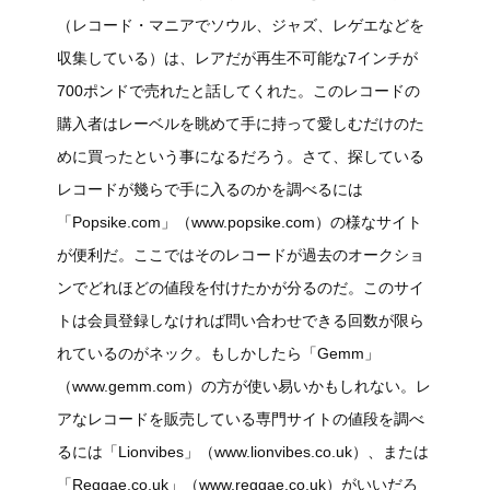
（レコード・マニアでソウル、ジャズ、レゲエなどを
収集している）は、レアだが再生不可能な7インチが
700ポンドで売れたと話してくれた。このレコードの
購入者はレーベルを眺めて手に持って愛しむだけのた
めに買ったという事になるだろう。さて、探している
レコードが幾らで手に入るのかを調べるには
「Popsike.com」（www.popsike.com）の様なサイト
が便利だ。ここではそのレコードが過去のオークショ
ンでどれほどの値段を付けたかが分るのだ。このサイ
トは会員登録しなければ問い合わせできる回数が限ら
れているのがネック。もしかしたら「Gemm」
（www.gemm.com）の方が使い易いかもしれない。レ
アなレコードを販売している専門サイトの値段を調べ
るには「Lionvibes」（www.lionvibes.co.uk）、または
「Reggae.co.uk」（www.reggae.co.uk）がいいだろ