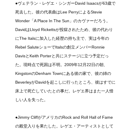
●ヴェテラン・レゲエ・シンガーDavid Isaacsが63歳で
死去した。彼の代表曲はLee PerryによるStevie
Wonder「A Place In The Sun」のカヴァーだろう。
DavidはLloyd Rickettsが投獄されたため、彼の代わり
にThe Italsに加入した経歴の持ち主で、実は今年の
Rebel SaluteショーでItalsの創立メンバーRonnie
DavisとKeith Porterと共にステージに立つ予定だっ
た。現時点で死因は不明。2009年12月22日の朝、
KingstonのDenham Townにある彼の家で、彼の姉の
BeverleyがDavidを起こしに行ったところ、彼はすでに
床上で死亡していたとの事だ。レゲエ界はまた一人惜
しい人を失った。
●Jimmy CliffがアメリカのRock and Roll Hall of Fame
の殿堂入りを果たした。レゲエ・アーティストとして