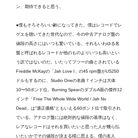
ン、期待できると思う。
●僕もそろそろいい齢になってきた。僕はレコードでレ
ゲエを聴いてきた世代なので、今の中古アナログ盤の
値段の高さにはいつも驚いている。それもいわゆる名
盤と呼ばれるレコードが他のものよりいつも高いとい
う訳ではないのだ。いたってフツーの曲とされている
Freddie McKayの「Jah Love I」の45 rpm盤がUS250
ドルもするのに、Studio Oneの名曲７インチは大体
10〜50ポンド位。Burning SpearのダブルA面の傑作12
インチ「Free The Whole Wide World / Jah No
Dead」は"適正価格"ともいえる60ポンド位で取引され
ている。アナログ盤には絶対的な値段の基準はなく、
レアなレコードはそれを買いたいと思った人が幾ら払
いたいかでその値段が決まる様に思える。僕の友人