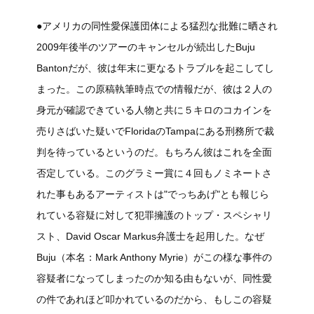
●アメリカの同性愛保護団体による猛烈な批難に晒され
2009年後半のツアーのキャンセルが続出したBuju
Bantonだが、彼は年末に更なるトラブルを起こしてし
まった。この原稿執筆時点での情報だが、彼は２人の
身元が確認できている人物と共に５キロのコカインを
売りさばいた疑いでFloridaのTampaにある刑務所で裁
判を待っているというのだ。もちろん彼はこれを全面
否定している。このグラミー賞に４回もノミネートさ
れた事もあるアーティストは"でっちあげ"とも報じら
れている容疑に対して犯罪擁護のトップ・スペシャリ
スト、David Oscar Markus弁護士を起用した。なぜ
Buju（本名：Mark Anthony Myrie）がこの様な事件の
容疑者になってしまったのか知る由もないが、同性愛
の件であれほど叩かれているのだから、もしこの容疑