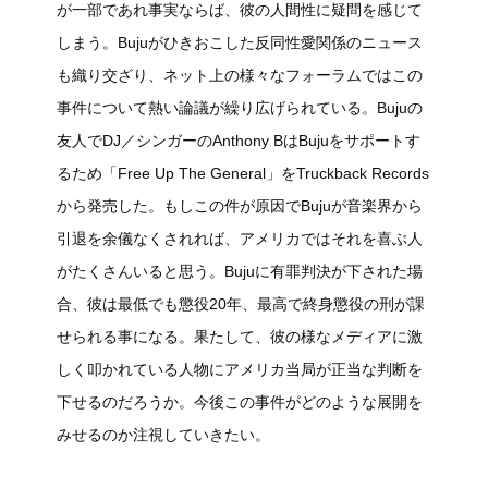
が一部であれ事実ならば、彼の人間性に疑問を感じて
しまう。Bujuがひきおこした反同性愛関係のニュース
も織り交ざり、ネット上の様々なフォーラムではこの
事件について熱い論議が繰り広げられている。Bujuの
友人でDJ／シンガーのAnthony BはBujuをサポートす
るため「Free Up The General」をTruckback Records
から発売した。もしこの件が原因でBujuが音楽界から
引退を余儀なくされれば、アメリカではそれを喜ぶ人
がたくさんいると思う。Bujuに有罪判決が下された場
合、彼は最低でも懲役20年、最高で終身懲役の刑が課
せられる事になる。果たして、彼の様なメディアに激
しく叩かれている人物にアメリカ当局が正当な判断を
下せるのだろうか。今後この事件がどのような展開を
みせるのか注視していきたい。