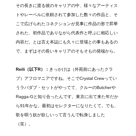
その長きに渡る彼のキャリアの中、様々なアーティス
トやレーベルに依頼されて参加した数々の作品と、そ
こで広げられたコネクションが見事に作品の形で昇華
された、初作品でありながら代表作と呼ぶに相応しい
内容だ。とは言え本誌にも久々に登場との事もあるの
で、まずはその長いキャリアのそもそもの発端から。
Reili（以下R）：
きっかけは（外苑前にあったクラ
ブ）アフロマニアですね。そこでCrystal Crewってい
うラバダブ・セットがやってて、クルーのButcherや
Ragga-Gと知り合ったんです。東京に出て来た年だか
ら91年かな。最初はセレクターになりたくて。でも、
歌を唄う奴が欲しいって言うんで転身しました
（笑）。