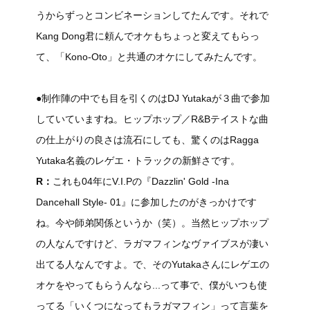
うからずっとコンビネーションしてたんです。それで
Kang Dong君に頼んでオケもちょっと変えてもらっ
て、「Kono-Oto」と共通のオケにしてみたんです。
●制作陣の中でも目を引くのはDJ Yutakaが３曲で参加
していていますね。ヒップホップ／R&Bテイストな曲
の仕上がりの良さは流石にしても、驚くのはRagga
Yutaka名義のレゲエ・トラックの新鮮さです。
R：
これも04年にV.I.Pの『Dazzlin' Gold -Ina
Dancehall Style- 01』に参加したのがきっかけです
ね。今や師弟関係というか（笑）。当然ヒップホップ
の人なんですけど、ラガマフィンなヴァイブスが凄い
出てる人なんですよ。で、そのYutakaさんにレゲエの
オケをやってもらうんなら...って事で、僕がいつも使
ってる「いくつになってもラガマフィン」って言葉を