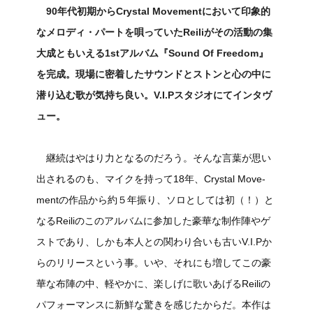
90年代初期からCrystal Movementにおいて印象的
なメロディ・パートを唄っていたReiliがその活動の集
大成ともいえる1stアルバム『Sound Of Freedom』
を完成。現場に密着したサウンドとストンと心の中に
潜り込む歌が気持ち良い。V.I.Pスタジオにてインタヴ
ュー。
継続はやはり力となるのだろう。そんな言葉が思い
出されるのも、マイクを持って18年、Crystal Move-
mentの作品から約５年振り、ソロとしては初（！）と
なるReiliのこのアルバムに参加した豪華な制作陣やゲ
ストであり、しかも本人との関わり合いも古いV.I.Pか
らのリリースという事。いや、それにも増してこの豪
華な布陣の中、軽やかに、楽しげに歌いあげるReiliの
パフォーマンスに新鮮な驚きを感じたからだ。本作は