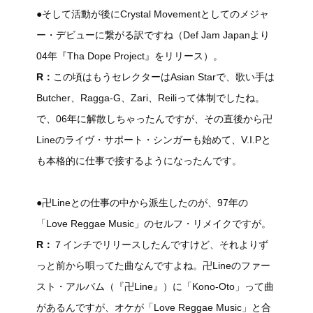
●そして活動が後にCrystal Movementとしてのメジャ
ー・デビューに繋がる訳ですね（Def Jam Japanより
04年『Tha Dope Project』をリリース）。
R：
この頃はもうセレクターはAsian Starで、歌い手は
Butcher、Ragga-G、Zari、Reiliって体制でしたね。
で、06年に解散しちゃったんですが、その直後から卍
Lineのライヴ・サポート・シンガーも始めて、V.I.Pと
も本格的に仕事で接するようになったんです。
●卍Lineとの仕事の中から派生したのが、97年の
「Love Reggae Music」のセルフ・リメイクですが。
R：
７インチでリリースしたんですけど、それよりず
っと前から唄ってた曲なんですよね。卍Lineのファー
スト・アルバム（『卍Line』）に「Kono-Oto」って曲
があるんですが、オケが「Love Reggae Music」と合