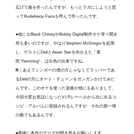
広げて曲を作ったんですが、もっとラガにしようと思
ってRudebwoy Faceも呼んで作ったんです。
●他にもBlack ChineyやBobby Digital制作オケ等々聞き
所も多いのですが、やはりStephen McGregorを起用
し、ゲストにDeliとAsian Starを向かえた「夜
民"Yamming"」は出色の出来ですね。
R：
あえてシンガーの僕の方じゃなくてラッパーであ
るDeliの方にオート・チューンをガンガンかけてみた
んです。このオケを使った楽曲が他にもありまして、
今回大変お世話になったV.I.Pレーベルから次に出るコ
ンピ・アルバムに収録されるんですが、それの第一弾
の曲でもあるんです。
●最後に本作のテーマや聞き所をお願いします。