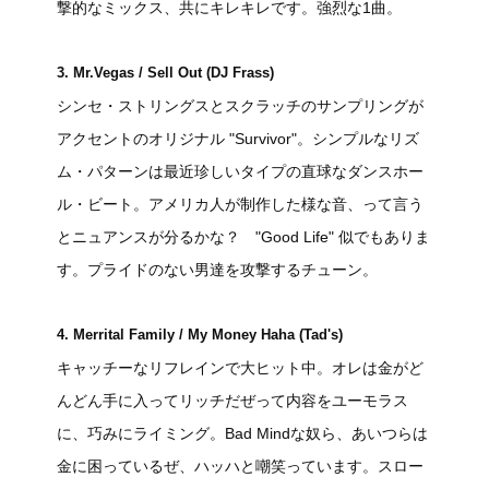
撃的なミックス、共にキレキレです。強烈な1曲。
3. Mr.Vegas / Sell Out (DJ Frass)
シンセ・ストリングスとスクラッチのサンプリングが
アクセントのオリジナル "Survivor"。シンプルなリズ
ム・パターンは最近珍しいタイプの直球なダンスホー
ル・ビート。アメリカ人が制作した様な音、って言う
とニュアンスが分るかな？ "Good Life" 似でもありま
す。プライドのない男達を攻撃するチューン。
4. Merrital Family / My Money Haha (Tad's)
キャッチーなリフレインで大ヒット中。オレは金がど
んどん手に入ってリッチだぜって内容をユーモラス
に、巧みにライミング。Bad Mindな奴ら、あいつらは
金に困っているぜ、ハッハと嘲笑っています。スロー