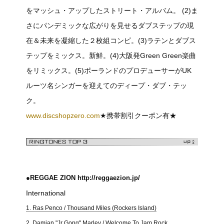
をマッシュ・アップしたストリート・アルバム。 (2)ま
さにパンデミックな広がりを見せるダブステップの現
在＆未来を凝縮した２枚組コンピ。(3)ラテンとダブス
テップをミックス。新鮮。(4)大阪発Green Green楽曲
をリミックス。(5)ポーランドのプロデューサーがUK
ルーツ名シンガーを迎えてのディープ・ダブ・テッ
ク。
www.discshopzero.com
★携帯割引クーポン有★
●REGGAE ZION http://reggaezion.jp/
International
1. Ras Penco / Thousand Miles (Rockers Island)
2. Damian "Jr Gong" Marley / Welcome To Jam Rock