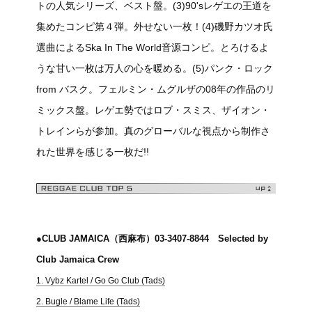
トの人気シリーズ、ベスト盤。(3)90'sレゲエの王道を
集めたコンピ第４弾。外せない一枚！(4)磯野カツオ氏
選曲によるSka In The World音源コンピ。とろけるよ
うな甘い一枚は万人の心を暖める。(5)パンク・ロック
from バスク。フェルミン・ムグルザの08年の作品のリ
ミックス盤。レゲエ勢ではロブ・スミス、ザイオン・
トレインらが参加。真のグローバルな視点から制作さ
れた世界を感じる一枚だ!!
●CLUB JAMAICA（西麻布）03-3407-8844 Selected by
Club Jamaica Crew
1. Vybz Kartel / Go Go Club (Tads)
2. Bugle / Blame Life (Tads)