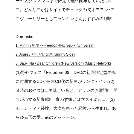
ー!! (2)クリスマスまで限定で無料配布していたこの
曲。どんな曲かはサイトでチェック!! (3)ボヨヨン･ア
ニヴァーサリーとしてランキンさんおすすめの1曲!!
Domestic
1. Minmi / 初夢 〜Freedom外伝 ver.〜 (Universal)
2. Arare / どうだい兄弟 (Sunny Side)
3. Sa.Ri.Na / Dear Children (New Version) (Music Network)
(1)野外フェス「Freedom 09」DVDの初回限定盤のみ
に付属するCDから未CD化の新曲がランク・イン♪(2)
３時のおやつは...美味しい音と、アラレのお歌詞!! 誰
もがハマる新食感!! 食わず嫌いはマズイよぉ...。(3)
ボランティア経験、大病を患った経験から生まれ、あ
らゆる形の愛、命のメッセージ。