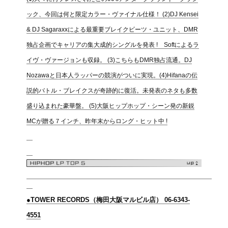
ック、今回は何と限定カラー・ヴァイナル仕様！ (2)DJ Kensei
& DJ Sagaraxxによる最重要ブレイクビーツ・ユニット、DMR
独占企画でキャリアの集大成的シングルを発表 ! Softによるラ
イヴ・ヴァージョンも収録。 (3)こちらもDMR独占流通。DJ
Nozawaと日本人ラッパーの競演がついに実現。(4)Hifanaの伝
説的バトル・ブレイクスが奇跡的に復活。未発表のネタも多数
盛り込まれた豪華盤。 (5)大阪ヒップホップ・シーン発の新鋭
MCが贈る７インチ、昨年末からロング・ヒット中 !
●TOWER RECORDS（梅田大阪マルビル店） 06-6343-
4551