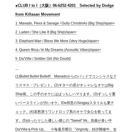
●CLUB I to I（大阪）06-6252-4201 Selected by Dodge
from Killasan Movement
1. Mavado, Flexx & Savage / Gully ChristmAs (Big Ship)/span>
2. Laden / She Like It (Big Ship)/span>
3. Elephant Man / Bless We More (Very Huge)/span>
4. Queen Ifrica / In My Dreams (Acoustic Vibes)/span>
5. Da'Ville / Soldier Girl (No Doubt)
(1)Bullet Bullet Bullet!! Mavadoからのバッドでコンシャスなク
リスマス・プレゼント。(2)ギターの音がオシャレなオケはBig
Ship発。この手のオケにはばっちしハマります。(3)ずっしり重
いベースラインが渋いオケ。Ele得意のSingjayスタイルも要チ
ェック。(4)哀愁漂うワンドロップ系のオケで女心を歌ってま
す。(5)ゆったりした優しい感じの "Sweet" trk。良曲が多い中
Da'VilleをPick Up。 ※毎週月曜日「Virginity」好評開催中。女