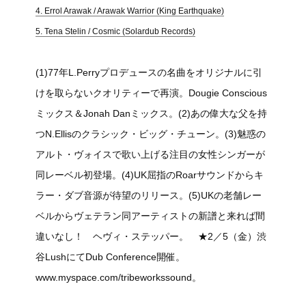
4. Errol Arawak / Arawak Warrior (King Earthquake)
5. Tena Stelin / Cosmic (Solardub Records)
(1)77年L.Perryプロデュースの名曲をオリジナルに引
けを取らないクオリティーで再演。Dougie Conscious
ミックス＆Jonah Danミックス。(2)あの偉大な父を持
つN.Ellisのクラシック・ビッグ・チューン。(3)魅惑の
アルト・ヴォイスで歌い上げる注目の女性シンガーが
同レーベル初登場。(4)UK屈指のRoarサウンドからキ
ラー・ダブ音源が待望のリリース。(5)UKの老舗レー
ベルからヴェテラン同アーティストの新譜と来れば間
違いなし！ ヘヴィ・ステッパー。 ★2／5（金）渋
谷LushにてDub Conference開催。
www.myspace.com/tribeworkssound。