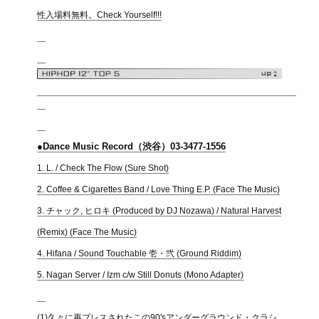
性入場料無料。Check Yourself!!!
●Dance Music Record（渋谷）03-3477-1556
1. L. / Check The Flow (Sure Shot)
2. Coffee & Cigarettes Band / Love Thing E.P. (Face The Music)
3. チャック, ヒロキ (Produced by DJ Nozawa) / Natural Harvest
(Remix) (Face The Music)
4. Hifana / Sound Touchable 壱・弐 (Ground Riddim)
5. Nagan Server / Izm c/w Still Donuts (Mono Adapter)
(1)久々に再プレスされたこの90'sアンダーグラウンド・クラシ