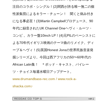
注目のコラボ・シングル！(2)関西が誇る唯一無二の個
性派集団によるキラー・チューン！ 聞くと病み付き
になる事必至！(3)Martin Campbellプロデュース、90
年代に録音されたUK Channel Oneヘヴィ・ルーツ・
コンピ 。カラー盤10inch LP！(4)元PILのベーシストに
よる70年代イギリス映画のテーマ曲のリメイク。ディ
ープ＆ヘヴィ！(5)英国Honest Jonsの世界民族音楽発
掘シリーズより。今回は西アフリカの50〜60年代の
African Latin集！ ＊ポッド・キャスト、パイレー
ツ・チョイス毎週水曜日アップデート。
www.drumandbass-rec.com / www.rock-a-
shacka.com♪