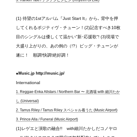
(1) 待望の1stアルバム『Just Start It』から､ 背中を押
してくれるポジティヴ・チューン！(2)記念すべき10枚
目のシングルは優しくて温かい"新･応援歌"! (3)現場で
大盛り上がりの、あの例の（!?）ビッグ・チューンが
遂に！ 順調!快調!絶好調！
●Music.jp http://music.jp/
International
1. Reggae-Enka Allstars / Northern Bar 〜 北酒場 with 細川たか
し (Universal)
2. Tarrus Riley / Tarrus Riley スペシャル着うた (Music Airport)
3. Prince Alla / Funeral (Music Airport)
(1)レゲエと演歌の融合!! with細川たかしだコノヤロ