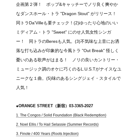
企画第２弾！ ポップ&キャッチーでノリ良く爽やか
なダンスホール・トラ "Dragon Stout" がリリース！
同トラDa'Villeも要チェック！(2)ゆったり心地のいい
ミディアム・トラ "Sweet" にのせ人気女性シンガ
ー！ 同トラのBeresも人気。(3)不気味な上音にお洒
落な打ち込みが印象的な今風トラ "Out Break" 怪しく
憂いのある歌声がはまる！ ノリの良いカントリー・
ミュージック調のオケに巧くのるL.U.S.Tがナイスなユ
ニークな１曲。(5)味のあるシングジェイ・スタイルで
人気！
●ORANGE STREET（新宿）03-3365-2027
1. The Congos / Solid Foundation (Black Redemption)
2. Noel Ellis / To Hail Selassie (Summer Records)
3. Finote / 400 Years (Roots Injection)