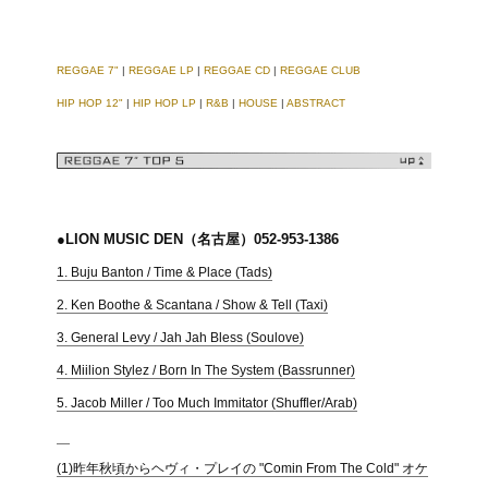
REGGAE 7"
|
REGGAE LP
|
REGGAE CD
|
REGGAE CLUB
HIP HOP 12"
|
HIP HOP LP
|
R&B
|
HOUSE
|
ABSTRACT
●LION MUSIC DEN（名古屋）052-953-1386
1. Buju Banton / Time & Place (Tads)
2. Ken Boothe & Scantana / Show & Tell (Taxi)
3. General Levy / Jah Jah Bless (Soulove)
4. Miilion Stylez / Born In The System (Bassrunner)
5. Jacob Miller / Too Much Immitator (Shuffler/Arab)
(1)昨年秋頃からヘヴィ・プレイの "Comin From The Cold" オケ