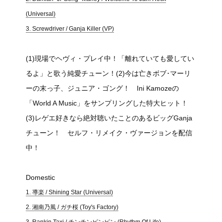
(Universal)
3. Screwdriver / Ganja Killer (VP)
(1)現場でヘヴィ・プレイ中！「離れていても愛してい
るよ」と歌う純愛チューン！(2)今は亡きボブ･マーリ
ーの末っ子、ジュニア・ゴング！ Ini Kamozeの
「World A Music」をサンプリングした特大ヒット！
(3)レゲエ好きなら絶対聴いたことのあるビッグGanja
チューン！ セルフ・リメイク・ヴァージョンを配信
中！
Domestic
1. 導楽 / Shining Star (Universal)
2. 湘南乃風 / ガチ桜 (Toy's Factory)
3. Rankin Taxi / チンチンピンピン (Rhythm Of Life)