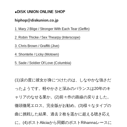
●DISK UNION ONLINE SHOP
hiphop@diskunion.co.jp
1. Mary J Blige / Stronger With Each Tear (Geffin)
2. Robin Thicke / Sex Thearpy (Interscope)
3. Chris Brown / Graffiti (Jive)
4. Shontelle / Licky (Motown)
5. Sade / Soldier Of Love (Columbia)
(1)涙の度に彼女が身につけたのは、しなやかな強さだ
ったようです。軽やかさと深みのバランスは20年のキ
ャリアのなせる業か。(2)前々作の路線の戻りました。
徹頭徹尾エロス。完全版がお勧め。(3)様々なタイプの
曲に挑戦した結果、過去２枚を遥かに超える聴き応え
に。(4)ポストAliciaから同郷のポストRihannaレースに