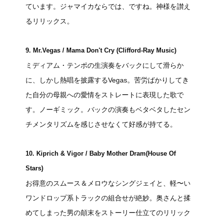
ています。ジャマイカならでは、ですね。神様を讃え
るリリックス。
9. Mr.Vegas / Mama Don't Cry (Clifford-Ray Music)
ミディアム・テンポの生演奏をバックにして滑らか
に、しかし熱唱を披露するVegas。苦労ばかりしてき
た自分の母親への愛情をストレートに表現した歌で
す。ノーギミック。バックの演奏もベタベタしたセン
チメンタリズムを感じさせなくて好感が持てる。
10. Kiprich & Vigor / Baby Mother Dram(House Of
Stars)
お得意のスムース＆メロウなシングジェイと、軽〜い
ワンドロップ系トラックの組合せが絶妙。奥さんと揉
めてしまった男の顛末をストーリー仕立てのリリック