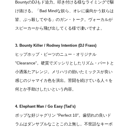
BountyのDJもド迫力。叩き付ける様なライミングで駆
け抜ける。「Bad Mindな奴ら、オレに歯向かう奴らは
皆、ぶっ殺してやる」のガン・トーク。ヴォーカルが
スピーカーから飛び出してくる様で凄いですよ。
3. Bounty Killer / Rodney Intention (DJ Frass)
ヒップホップ・ビーツのニュー・オリジナル
"Clearance"。硬質でズッシリとしたリズム・パートと
小洒落たアレンジ。メリハリの効いたミックスが良い
感じのジャマイカ色を演出。苦闘を続けている人々を
何とか手助けしたいという内容。
4. Elephant Man / Go Easy (Tad's)
ポップな好ジャグリン "Perfect 10"。歯切れの良いド
ラムはダンサブルなことこの上無し。不世話なキーボ