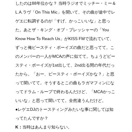
したのは88年位かな？ 当時ラジオでミッチー・ミー＆
L.A.ラヴ「On This Mic」を聞いて、その曲が途中でレ
ゲエに転調するのが「すげ、かっこいいな」と思っ
た。あとザ・キング・オブ・プレッシャーの「You
Know How To Reach Us」がKISS FMで流れていて、
ずっと俺ビースティ・ボーイズの曲だと思ってて。こ
のメンバーの一人がMCAの声に似てて。ちょうどビー
スティ・ボーイズが1st出して、2nd出る間の年代だっ
たから。「おー、ビースティ・ボーイズかな？」と思
って聞いてて。そうするとこの曲もラガマフィンにな
ってドラム・ループで終わるんだけど、「MCAかっこ
いいな」と思って聞いてて。全然違うんだけど。
●レゲエDJのトースティングみたいな事に関しては知
ってたんですか？
K：
当時はあんまり知らない。