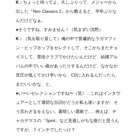
K：
ちょっと待ってよ。久しぶりって、メジャーから
出した『Neo Classics 2』から数えると、半年ぶりな
んだけどなぁ。
●そうですね、すみません！（気まずい沈黙）
K：
（気を取り直して）俺の中で普遍的なラガマフィ
ン・ヒップホップをセレクトして、そこからまたチョ
イスして。普段クラブでかけたいんだけど、結構アル
バムの中でいい曲があったりするんだけど、なかなか
音圧が低くてかけ辛いから、CDに入れるんだったら、
まだいいかな、と。
●い〜いセレクションですね〜（笑）、これはインタヴ
ュアーとして適切な台詞がどうか私も迷いますが、そ
う言わざるをえない。素晴しい選曲で......例えば、チ
ャカデマスの「Spirit」など見逃しがちな曲だと思うん
ですが。７インチでしたっけ？