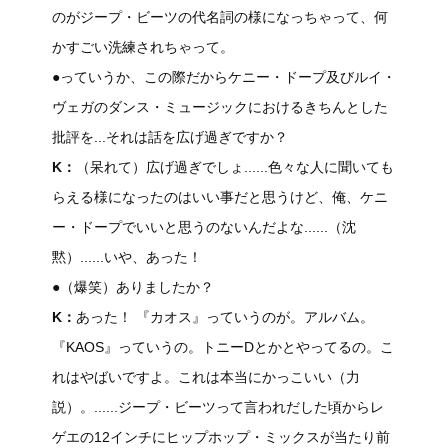
のがジープ・ビーツの代名詞の様になっちゃって、何
かすごい洗練されちゃって。
●っていうか、この際だからケニー・ドープ及びルイ・
ヴェガのダンス・ミュージックにおけるきちんとした
批評を...それは話を広げ過ぎですか？
K：
（呆れて）広げ過ぎでしょ......色々な人に聞いても
らえる様になったのはいい事だと思うけど、俺、ケニ
ー・ドープでいいと思うのないんだよな......（沈
黙）......いや、あった！
●（爆笑）ありましたか？
K：
あった！ 『カオス』っていうのが。アルバム。
『KAOS』っていうの。トニーDとかとやってるの。こ
れはやばいですよ。これは本当にかっこいい（力
説）。......ジープ・ビーツって言われだした頃からレ
ゲエの12インチにヒップホップ・ミックスが当たり前