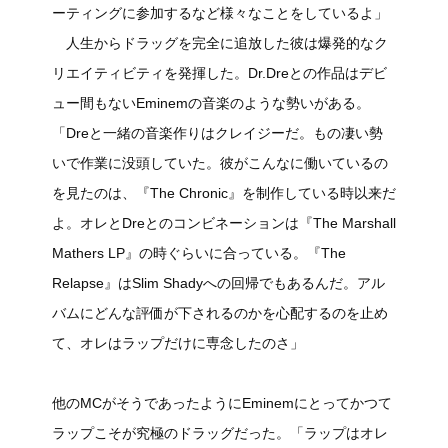
ーティングに参加するなど様々なことをしているよ」
人生からドラッグを完全に追放した彼は爆発的なク
リエイティビティを発揮した。Dr.Dreとの作品はデビ
ュー間もないEminemの音楽のような勢いがある。
「Dreと一緒の音楽作りはクレイジーだ。もの凄い勢
いで作業に没頭していた。彼がこんなに働いているの
を見たのは、『The Chronic』を制作している時以来だ
よ。オレとDreとのコンビネーションは『The Marshall
Mathers LP』の時ぐらいに合っている。『The
Relapse』はSlim Shadyへの回帰でもあるんだ。アル
バムにどんな評価が下されるのかを心配するのを止め
て、オレはラップだけに専念したのさ」
他のMCがそうであったようにEminemにとってかつて
ラップこそが究極のドラッグだった。「ラップはオレ