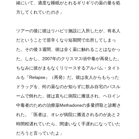
緒にいて、適度な睡眠がとれるギリギリの薬の量を処
方してくれていたのさ」
ツアーの後に彼はリハビリ施設に入所したが、有名人
だということで居辛くなり短期間で出所してしまっ
た。その後３週間、彼は全く薬に触れることはなかっ
た。しかし、2007年のクリスマス頃中毒が再発した。
ちなみに彼がまもなくリリースするアルバム・タイト
ルも『Relapse』（再発）だ。彼は友人からもらった
ドラッグを、何の薬なのか知らずに飲み自宅のバスル
ームで倒れた。彼は直ちに病院に搬送され、ヘロイン
中毒者のための治療薬Methadoneの多量摂取と診断さ
れた。「医者は、オレが病院に搬送されるのがあと２
時間程遅れていたら、間違いなく手遅れになっていた
だろうと言っていたよ」