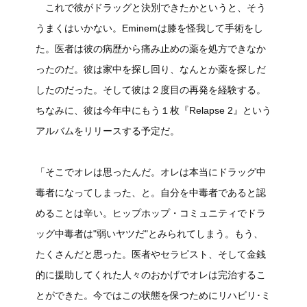
これで彼がドラッグと決別できたかというと、そう
うまくはいかない。Eminemは膝を怪我して手術をし
た。医者は彼の病歴から痛み止めの薬を処方できなか
ったのだ。彼は家中を探し回り、なんとか薬を探しだ
したのだった。そして彼は２度目の再発を経験する。
ちなみに、彼は今年中にもう１枚『Relapse 2』という
アルバムをリリースする予定だ。
「そこでオレは思ったんだ。オレは本当にドラッグ中
毒者になってしまった、と。自分を中毒者であると認
めることは辛い。ヒップホップ・コミュニティでドラ
ッグ中毒者は"弱いヤツだ"とみられてしまう。もう、
たくさんだと思った。医者やセラピスト、そして金銭
的に援助してくれた人々のおかげでオレは完治するこ
とができた。今ではこの状態を保つためにリハビリ･ミ