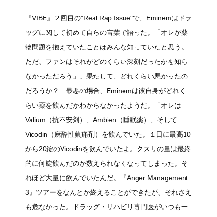
『VIBE』２回目の"Real Rap Issue"で、Eminemはドラ
ッグに関して初めて自らの言葉で語った。「オレが薬
物問題を抱えていたことはみんな知っていたと思う。
ただ、ファンはそれがどのくらい深刻だったかを知ら
なかっただろう」。果たして、どれくらい悪かったの
だろうか？ 最悪の場合、Eminemは彼自身がどれく
らい薬を飲んだかわからなかったようだ。「オレは
Valium（抗不安剤）、Ambien（睡眠薬）、そして
Vicodin（麻酔性鎮痛剤）を飲んでいた。１日に最高10
から20錠のVicodinを飲んでいたよ。クスリの量は最終
的に何錠飲んだのか数えられなくなってしまった。そ
れほど大量に飲んでいたんだ。『Anger Management
3』ツアーをなんとか終えることができたが、それさえ
も危なかった。ドラッグ・リハビリ専門医がいつも一