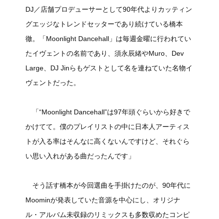
DJ／店舗プロデューサーとして90年代よりカッティン
グエッジなトレンドセッターであり続けている橋本
徹。「Moonlight Dancehall」は毎週金曜に行われてい
たイヴェントの名前であり、須永辰緒やMuro、Dev
Large、DJ Jinらもゲストとして名を連ねていた名物イ
ヴェントだった。
「“Moonlight Dancehall”は97年頭ぐらいから好きで
かけてて。僕のプレイリストの中に日本人アーティス
トが入る率はそんなに高くないんですけど、それぐら
い思い入れがある曲だったんです」
そう話す橋本が今回選曲を手掛けたのが、90年代に
Moominが発表していた音源を中心にし、オリジナ
ル・アルバム未収録のリミックスも多数収めたコンピ