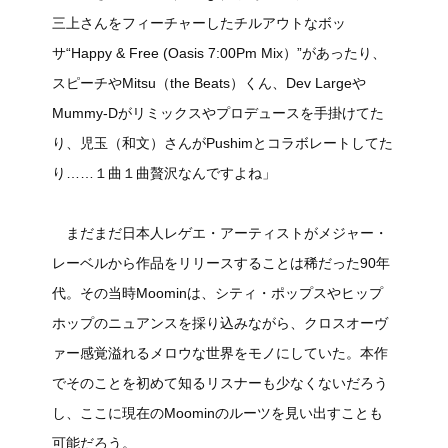
三上さんをフィーチャーしたチルアウトなボッ
サ“Happy & Free (Oasis 7:00Pm Mix）”があったり、
スピーチやMitsu（the Beats）くん、Dev Largeや
Mummy-Dがリミックスやプロデュースを手掛けてた
り、児玉（和文）さんがPushimとコラボレートしてた
り……１曲１曲贅沢なんですよね」
まだまだ日本人レゲエ・アーティストがメジャー・
レーベルから作品をリリースすることは稀だった90年
代。その当時Moominは、シティ・ポップスやヒップ
ホップのニュアンスを採り込みながら、クロスオーヴ
ァー感覚溢れるメロウな世界をモノにしていた。本作
でそのことを初めて知るリスナーも少なくないだろう
し、ここに現在のMoominのルーツを見い出すことも
可能だろう。