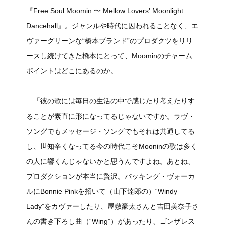
『Free Soul Moomin 〜 Mellow Lovers' Moonlight
Dancehall』。ジャンルや時代に囚われることなく、エ
ヴァーグリーンな“橋本ブランド”のプロダクツをリリ
ースし続けてきた橋本にとって、Moominのチャーム
ポイントはどこにあるのか。
「彼の歌には毎日の生活の中で感じたり考えたりす
ることが素直に形になってるじゃないですか。ラヴ・
ソングでもメッセージ・ソングでもそれは共通してる
し、世知辛くなってる今の時代こそMooninの歌は多く
の人に響くんじゃないかと思うんですよね。あとね、
プロダクションが本当に贅沢。バッキング・ヴォーカ
ルにBonnie Pinkを招いて（山下達郎の）“Windy
Lady”をカヴァーしたり、屋敷豪太さんと吉田美奈子さ
んの書き下ろし曲（“Wing”）があったり、ゴンザレス