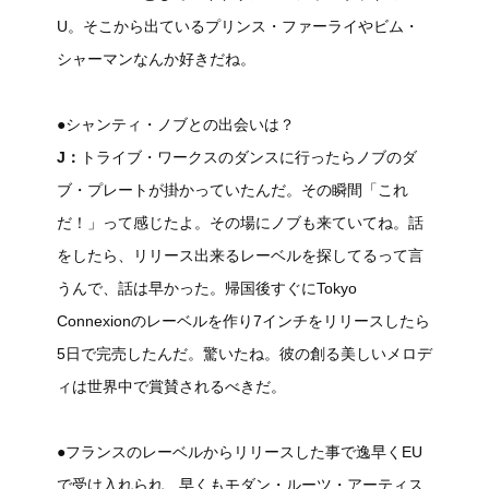
U。そこから出ているプリンス・ファーライやビム・
シャーマンなんか好きだね。
●シャンティ・ノブとの出会いは？
J：
トライブ・ワークスのダンスに行ったらノブのダ
ブ・プレートが掛かっていたんだ。その瞬間「これ
だ！」って感じたよ。その場にノブも来ていてね。話
をしたら、リリース出来るレーベルを探してるって言
うんで、話は早かった。帰国後すぐにTokyo
Connexionのレーベルを作り7インチをリリースしたら
5日で完売したんだ。驚いたね。彼の創る美しいメロデ
ィは世界中で賞賛されるべきだ。
●フランスのレーベルからリリースした事で逸早くEU
で受け入れられ、早くもモダン・ルーツ・アーティス