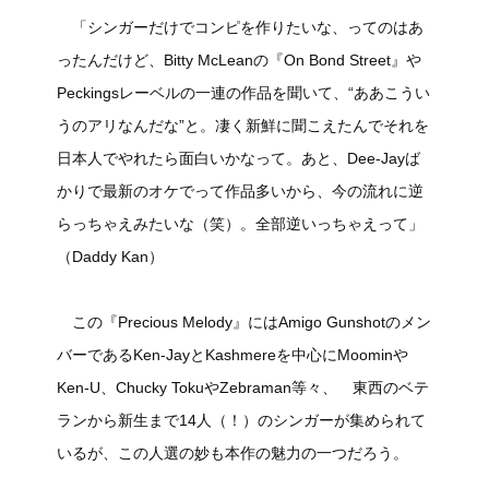
「シンガーだけでコンピを作りたいな、ってのはあ
ったんだけど、Bitty McLeanの『On Bond Street』や
Peckingsレーベルの一連の作品を聞いて、“ああこうい
うのアリなんだな”と。凄く新鮮に聞こえたんでそれを
日本人でやれたら面白いかなって。あと、Dee-Jayば
かりで最新のオケでって作品多いから、今の流れに逆
らっちゃえみたいな（笑）。全部逆いっちゃえって」
（Daddy Kan）
この『Precious Melody』にはAmigo Gunshotのメン
バーであるKen-JayとKashmereを中心にMoominや
Ken-U、Chucky TokuやZebraman等々、 東西のベテ
ランから新生まで14人（！）のシンガーが集められて
いるが、この人選の妙も本作の魅力の一つだろう。