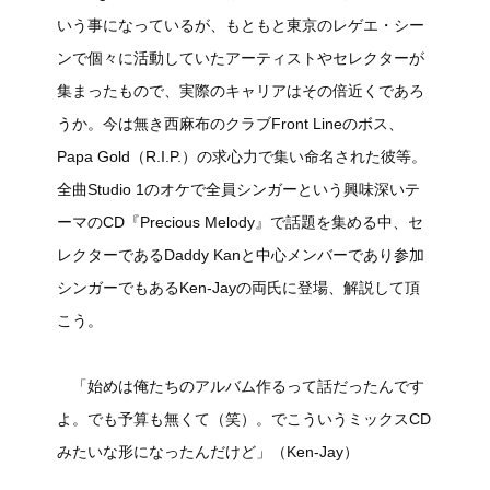
いう事になっているが、もともと東京のレゲエ・シー
ンで個々に活動していたアーティストやセレクターが
集まったもので、実際のキャリアはその倍近くであろ
うか。今は無き西麻布のクラブFront Lineのボス、
Papa Gold（R.I.P.）の求心力で集い命名された彼等。
全曲Studio 1のオケで全員シンガーという興味深いテ
ーマのCD『Precious Melody』で話題を集める中、セ
レクターであるDaddy Kanと中心メンバーであり参加
シンガーでもあるKen-Jayの両氏に登場、解説して頂
こう。
「始めは俺たちのアルバム作るって話だったんです
よ。でも予算も無くて（笑）。でこういうミックスCD
みたいな形になったんだけど」（Ken-Jay）