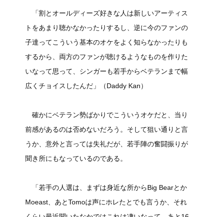
「割とオールディーズ好きな人は新しいアーティス
トをあまり聴かなかったりするし、逆に今のファンの
子達ってこういう基本のオケをよく知らなかったりも
するから、両方のファンが聴けるようなものを作りた
いなって思って、シンガーも若手からベテランまで幅
広くチョイスしたんだ」（Daddy Kan）
確かにベテラン勢ばかりでこういうオケだと、当り
前感があるのは否めないだろう。そして狙い通りと言
うか、意外と言っては失礼だが、若手陣の奮闘振りが
聞き所にもなっているのである。
「若手の人選は、まずは身近な所からBig Bearとか
Moeast、あとTomoは声にホレたとでも言うか、それ
くらい最近聞いたなかではこれは凄いなって。あと16