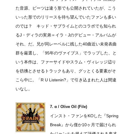
た音源、ビーツは違う形でも公開されていたが、こう
いった形でのリリースを待ち望んでいたファンも多い
のでは？ キッド・サブライムとのコラボでも知られ
るJ・ディラの実弟＝イラ・Jのデビュー・アルバムが
それ、だ。兄が同レーベルに残した40曲近い未発表曲
群を厳選し、「95年のヴァイブス」でラップした、と
いう本作は、ファーサイドやスラム・ヴィレッジ辺り
を彷彿とさせるトラックもあり、グッとくる要素がそ
こら中に。「R U Listenin?」で引き込まれた人は間違
いなし。
7. α / Olive Oil (File)
インスト・ファンをKOした『Spring
Break』から僅か10ヶ月で届けられ
たジャンルを越えて評価される鬼才