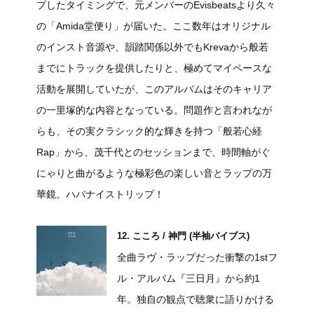
プしたタイミングで、元メンバーのEvisbeatsより久々
の「Amida堂便り」が届いた。ここ数年はオリジナル
のインスト音源や、韻踏関係以外でもKrevaから般若
までにトラックを提供したりと、極めてマイペースな
活動を展開していたが、このアルバムはそのキャリア
の一里塚的な内容となっている。問題作と言われなが
らも、その実クラシック的な輝きを持つ「般若心経
Rap」から、茂千代とのセッションまで、時間軸がぐ
にゃりと曲がるような極彩色の楽しい音とラップの万
華鏡。ハバナイストリップ！
12. こころ / 神門 (半袖バイブス)
全曲ラヴ・ラップだった衝撃の1stフ
ル・アルバム『三日月』から約1
年。独自の観点で聴衆に語りかける