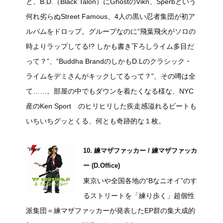
と、B.D.（Black Talon）にGhostのVikn、Sperbという
何れ劣らぬStreet Famous、4人の黒い忍者集団が初ア
ルバムをドロップ。グループなのに“飛葉飛火がソロの
時よりラップしてる!? しかも書き下ろしライム多目だ
って？”、“Buddha BrandのしかもD.Lのクラシック・
ライムをデミさんがキックしてるって？”、その噂は全
て……。部屋の中でもダウンを着たくなる様な、NYC
産のKen Sport のヒリヒリした疾走感溢れるビートも
いちいちグッとくる、何とも奇跡的な１枚。
10. 練マザファッカー / 練マザファッカ
ー (D.Office)
東京いや全国各地の“Bなニオイ”のす
るストリートを「練り歩く」超個性
派集団＝練マザファッカーが発表したEP群の集大成的