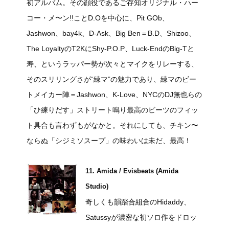
初アルバム。その顔役であるご存知オリジナル・ハー
コー・メ〜ン!!ことD.Oを中心に、Pit GOb、
Jashwon、bay4k、D-Ask、Big Ben＝B.D、Shizoo、
The LoyaltyのT2KにShy-P.O.P、Luck-EndのBig-Tと
寿、というラッパー勢が次々とマイクをリレーする、
そのスリリングさが“練マ”の魅力であり、練マのビー
トメイカー陣＝Jashwon、K-Love、NYCのDJ無也らの
「ひ練りだす」ストリート鳴り最高のビーツのフィッ
ト具合も言わずもがなかと。それにしても、チキン〜
ならぬ「シジミソスープ」の味わいは未だ、最高！
11. Amida / Evisbeats (Amida
Studio)
奇しくも韻踏合組合のHidaddy、
Satussyが濃密な初ソロ作をドロッ