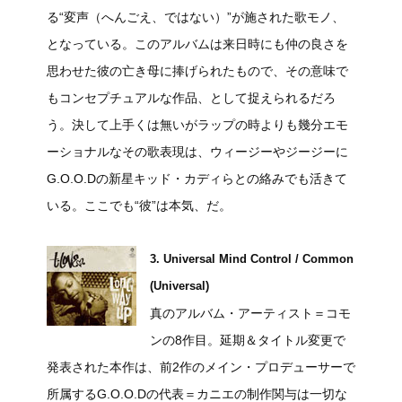
る“変声（へんごえ、ではない）”が施された歌モノ、
となっている。このアルバムは来日時にも仲の良さを
思わせた彼の亡き母に捧げられたもので、その意味で
もコンセプチュアルな作品、として捉えられるだろ
う。決して上手くは無いがラップの時よりも幾分エモ
ーショナルなその歌表現は、ウィージーやジージーに
G.O.O.Dの新星キッド・カディらとの絡みでも活きて
いる。ここでも“彼”は本気、だ。
3. Universal Mind Control / Common
(Universal)
真のアルバム・アーティスト＝コモ
ンの8作目。延期＆タイトル変更で
発表された本作は、前2作のメイン・プロデューサーで
所属するG.O.O.Dの代表＝カニエの制作関与は一切な