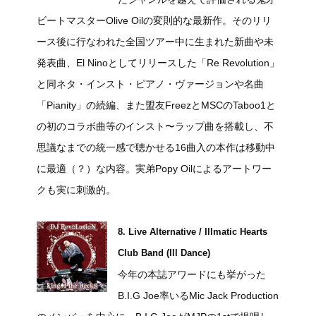
ビートマスターOlive Oilの変則的な最新作。そのリリ
ース後に行なわれた全国ツアー中に生まれた新曲や未
発表曲、El Ninoとしてリリースした「Re Revolution」
と同ネタ・インスト・ピアノ・ヴァージョンや名曲
「Pianity」の続編、また盟友FreezとMSCのTaboo1と
の初のコラボ曲等のインスト〜ラップ曲を搭載し、不
思議なまでの統一感で聴かせる16曲入の本作は移動中
に最適（？）な内容。実弟Popy Oilによるアートワー
クも実に刺激的。
8. Live Alternative / Illmatic Hearts
Club Band (Ill Dance)
今年の本誌アワードにも挙がった
B.I.G Joe率いるMic Jack Production