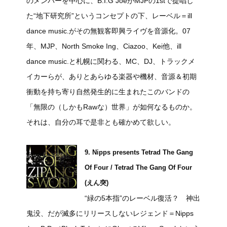
のメンバーを中心に、B.I.G JoeがMJPの1stで提唱し
た“地下研究所”というコンセプトの下、レーベル＝ill
dance music.がその無観客即興ライヴを音源化。07
年、MJP、North Smoke Ing、Ciazoo、Kei他、ill
dance music.と札幌に関わる、MC、DJ、トラックメ
イカーらが、ありとあらゆる楽器や機材、音源＆初期
衝動を持ち寄り自然発生的に生まれたこのバンドの
「無限の（しかもRawな）世界」が如何なるものか。
それは、自分の耳で是非とも確かめて欲しい。
9. Nipps presents Tetrad The Gang
Of Four / Tetrad The Gang Of Four
(えん突)
“緑の5本指”のレーベル復活？ 神出
鬼没、だが滅多にリリースしないレジェンド＝Nipps