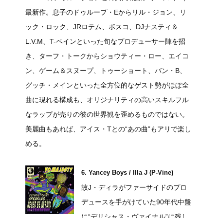
最新作。息子のドゥループ・Eからリル・ジョン、リ
ック・ロック、JRロテム、ボスコ、DJナスティ＆
L.V.M、T-ペインといった旬なプロデューサー陣を招
き、ターフ・トークからショウティー・ロー、エイコ
ン、ゲーム＆スヌープ、トゥーショート、バン・B、
グッチ・メインといった全方位的なゲスト勢がほぼ全
曲に現れる構成も、オリジナリティの高いスキルフル
なラップが売りの彼の世界観を歪めるものではない。
美麗曲もあれば、アイス・Tとの“あの曲”もアリで楽し
める。
6. Yancey Boys / Illa J (P-Vine)
故J・ディラがファーサイドのプロ
デュースを手がけていた90年代中盤
に“デリシャス・ヴァイナル”に残し