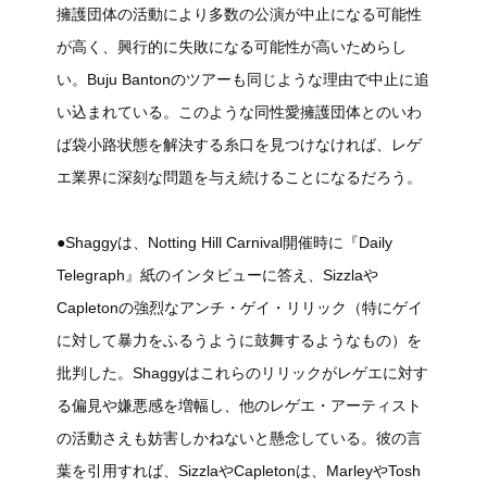
擁護団体の活動により多数の公演が中止になる可能性
が高く、興行的に失敗になる可能性が高いためらし
い。Buju Bantonのツアーも同じような理由で中止に追
い込まれている。このような同性愛擁護団体とのいわ
ば袋小路状態を解決する糸口を見つけなければ、レゲ
エ業界に深刻な問題を与え続けることになるだろう。
●Shaggyは、Notting Hill Carnival開催時に『Daily
Telegraph』紙のインタビューに答え、Sizzlaや
Capletonの強烈なアンチ・ゲイ・リリック（特にゲイ
に対して暴力をふるうように鼓舞するようなもの）を
批判した。Shaggyはこれらのリリックがレゲエに対す
る偏見や嫌悪感を増幅し、他のレゲエ・アーティスト
の活動さえも妨害しかねないと懸念している。彼の言
葉を引用すれば、SizzlaやCapletonは、MarleyやTosh