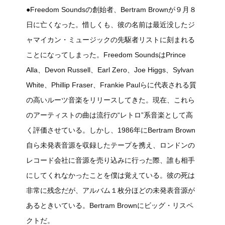
●Freedom Soundsの創始者、Bertram Brownが９月８
日に亡くなった。惜しくも、彼の名前は最近没したジ
ャマイカン・ミュージックの先駆者リストに刻まれる
ことになってしまった。Freedom SoundsはPrince
Alla、Devon Russell、Earl Zero、Joe Higgs、Sylvan
White、Phillip Fraser、Frankie Paulらに代表される質
の高いルーツ音楽をリリースしてきた。現在、これら
のアーティストの曲は流行の“レトロ”系音楽として高
く評価させている。しかし、1986年にBertram Brown
自ら未発表音源を収録したテープを携え、ロンドンの
レコード会社に音源を売り込みに行った際、誰も相手
にしてくれなかったことを僕は覚えている。彼の死は
非常に残念だが、アルバム１枚分ほどの未発表音源が
あるときいている。Bertram Brownにビッグ・リスペ
クトだ。