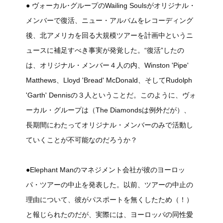
● ヴォーカル･グループのWailing Soulsがオリジナル・
メンバーで復活、ニュー・アルバムをレコーディング
後、北アメリカを回る大規模ツアーを計画中というニ
ュースに補足すべき事実が発覚した。“復活”したの
は、オリジナル・メンバー４人の内、Winston 'Pipe'
Matthews、Lloyd 'Bread' McDonald、そしてRudolph
'Garth' Dennisの３人ということだ。このように、ヴォ
ーカル・グループは（The Diamondsは例外だが）、
長期間にわたってオリジナル・メンバーのみで活動し
ていくことが不可能なのだろうか？
●Elephant Manのマネジメント会社が彼のヨーロッ
パ・ツアーの中止を発表した。以前、ツアーの中止の
理由について、彼がパスポートを無くしたため（！）
と報じられたのだが、実際には、ヨーロッパの同性愛