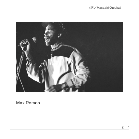
（訳／Masaaki Otsuka）
Max Romeo