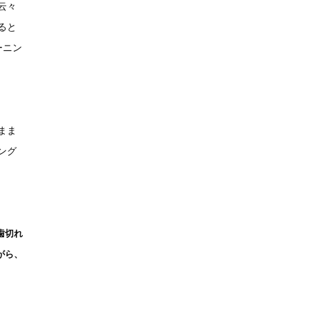
よ云々
ると
ーニン
まま
ング
歯切れ
がら、