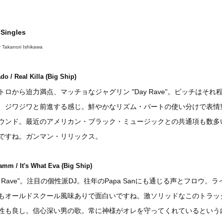
Singles
y Takanori Ishikawa
o / Real Killa (Big Ship)
トロから迫力満点、マッチョなジャグリン "Day Rave"。ピッチはそれ
、ジワジワと前進する感じ。鮮やかなリズム・パートの使い分けで表情
ウンド。最近のアメリカン・ブラック・ミュージックとの共通項も数多
ですね。ガンマン・リリックス。
amm / It's What Eva (Big Ship)
ay Rave"。注目の個性派DJ。往年のPapa Sanにも通じる声とフロウ。ラ
もオールドスクール風味ありで面白いですね。激ソリッドなこのトラッ
性も良し。信心深い男の歌。常に神様がオレを守ってくれているという