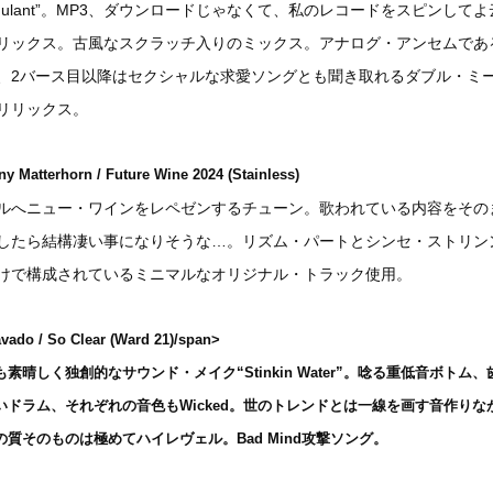
timulant”。MP3、ダウンロードじゃなくて、私のレコードをスピンして
リックス。古風なスクラッチ入りのミックス。アナログ・アンセムであ
、2バース目以降はセクシャルな求愛ソングとも聞き取れるダブル・ミ
リリックス。
ny Matterhorn / Future Wine 2024 (Stainless)
ルへニュー・ワインをレペゼンするチューン。歌われている内容をその
したら結構凄い事になりそうな…。リズム・パートとシンセ・ストリン
けで構成されているミニマルなオリジナル・トラック使用。
vado / So Clear (Ward 21)/span>
も素晴しく独創的なサウンド・メイク“Stinkin Water”。唸る重低音ボトム、
いドラム、それぞれの音色もWicked。世のトレンドとは一線を画す音作りな
の質そのものは極めてハイレヴェル。Bad Mind攻撃ソング。