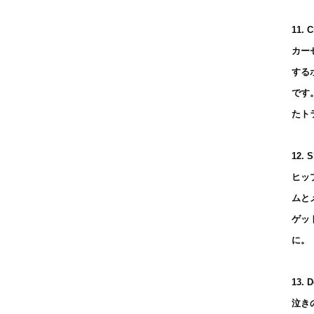
11. C
カー
する
です
たト
12. S
ヒッ
ムと
ゲッ
に。
13. D
泣き