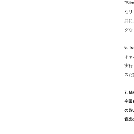
“S
なリ
共に
グな
6. To
ギャ
実行
スだ
7. Ma
今回
の良
音楽