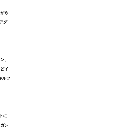
ながら
アグ
イン、
けどイ
キルフ
トに
ンガン