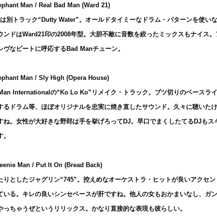
ephant Man / Real Bad Man (Ward 21)
 とは別トラック“Dutty Water”。オールドタイミーなドラム・パターンを使い
ウンドはWard21印の2008年型。大胆不敵に音数を絞ったミックスもナイス。
シヴなビートに呼応するBad Manチューン。
ephant Man / Sly High (Opera House)
 Man Internationalの“Ko Lo Ko”リメイク・トラック。ブツ切りのベースラ
するドラム等、ほぼオリジナルを忠実に焼き直したサウンド。久々に聴いた
すね。女性が大好きな野郎は手を挙げろってDJ。早口でまくしたてるDJもス
す。
eenie Man / Put It On (Bread Back)
たりとしたジャグリン“745”。控えめなオーケストラ・ヒットが良いアクセン
ている。キレの良いシンセベースが肝ですね。他人の女もおかまいなし、ガ
やっちゃうぜというリリックス。かなり直接的な表現も彼らしい。