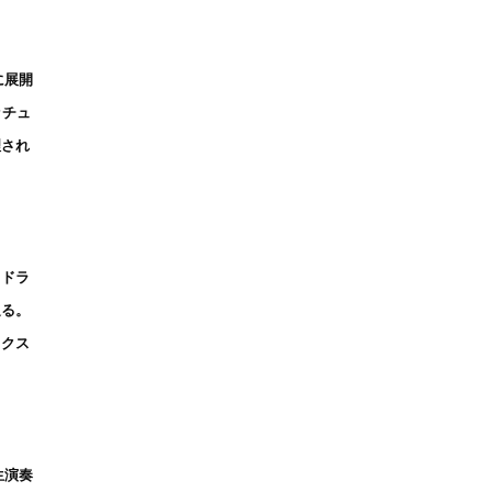
に展開
ッチュ
理され
・ドラ
迫る。
ックス
生演奏