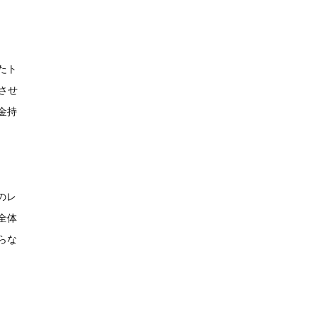
たト
出させ
金持
のレ
全体
らな