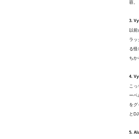
容。
3. Vy
以前
ラッ
る怪
ちか
4. Vy
こっ
ーベ
をグ
とD
5. Al