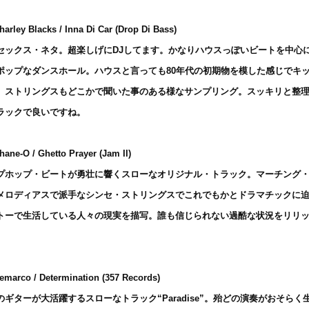
harley Blacks / Inna Di Car (Drop Di Bass)
セックス・ネタ。超楽しげにDJしてます。かなりハウスっぽいビートを中心
ポップなダンスホール。ハウスと言っても80年代の初期物を模した感じでキ
。ストリングスもどこかで聞いた事のある様なサンプリング。スッキリと整
ラックで良いですね。
hane-O / Ghetto Prayer (Jam II)
プホップ・ビートが勇壮に響くスローなオリジナル・トラック。マーチング
メロディアスで派手なシンセ・ストリングスでこれでもかとドラマチックに
トーで生活している人々の現実を描写。誰も信じられない過酷な状況をリリ
emarco / Determination (357 Records)
のギターが大活躍するスローなトラック“Paradise”。殆どの演奏がおそらく