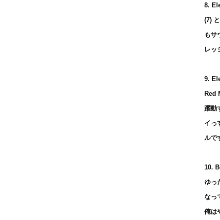
8. El
(7)
もサ
レッ
9. El
Red
躍動
イっ
ルで
10. B
ゆっ
なっ
俺は