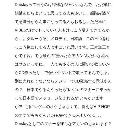
DeeJayって言うのは特殊なジャンルなんで、ただ単に
韻踏んだらよいって思ってる人も多いし、韻踏み過ぎ
て意味分からん事になってる人もおるし。ただ単に
VIBESだけでもっていく人もけっこう増えてきてるか
ら…。グルーヴ感、メロディ、日本語、この三つをけ
っこう気にしてる人はすごいと思います。三木道三と
かですね。でも最近の“売れたらアカン”みたいな流れ
はサムいっすね。一人でも多くの人に聞いて欲しいか
らCD作ったり、でかいイベントで歌ってるんでしょ。
別に売れたくないならメジャーでCD発売する意味あん
の？ 日本でやるんやったら“レゲエのマナーに乗っか
って日本語でメッセージ伝えれるか”とちゃいます
か?! 別にレゲエのオケじゃなくて、例えばHIP HOP
のオケでもちゃんとDeeJayできる人もいてるし、
DeeJayとしてのマナーを守らなアカンのちゃいます？