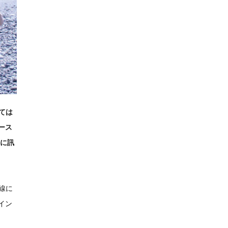
しては
ース
剛に訊
脱線に
イン