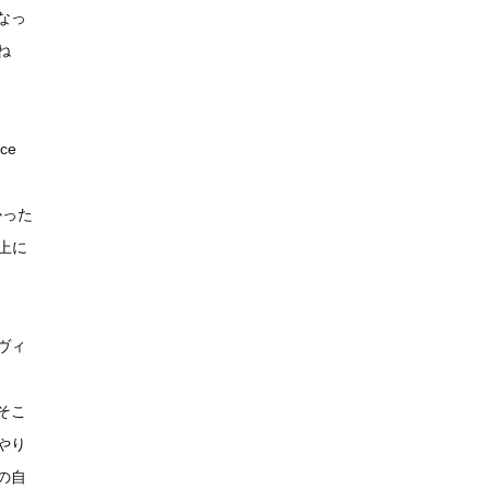
なっ
ね
ce
かった
以上に
ヴィ
そこ
やり
の自