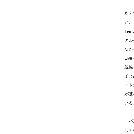
あえ
と、
Te
アル
なか
Li
脱線し
子と共
ート
が基
いる
「パ
にく