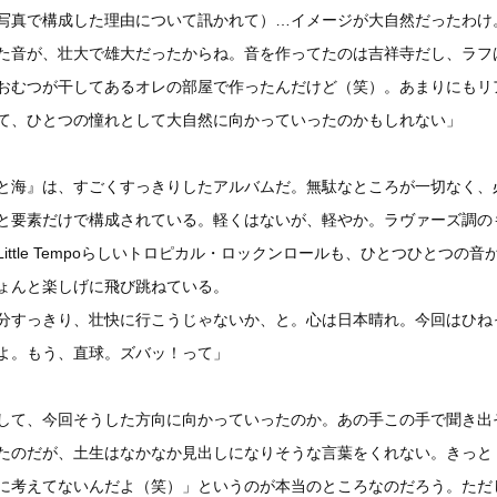
写真で構成した理由について訊かれて）…イメージが大自然だったわけ
た音が、壮大で雄大だったからね。音を作ってたのは吉祥寺だし、ラフ
おむつが干してあるオレの部屋で作ったんだけど（笑）。あまりにもリ
て、ひとつの憧れとして大自然に向かっていったのかもしれない」
と海』は、すごくすっきりしたアルバムだ。無駄なところが一切なく、
と要素だけで構成されている。軽くはないが、軽やか。ラヴァーズ調の
Little Tempoらしいトロピカル・ロックンロールも、ひとつひとつの音
ょんと楽しげに飛び跳ねている。
分すっきり、壮快に行こうじゃないか、と。心は日本晴れ。今回はひね
よ。もう、直球。ズバッ！って」
して、今回そうした方向に向かっていったのか。あの手この手で聞き出
たのだが、土生はなかなか見出しになりそうな言葉をくれない。きっと
に考えてないんだよ（笑）」というのが本当のところなのだろう。ただ