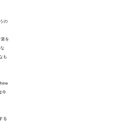
うの
音楽を
れな
なも
ine
は今
する