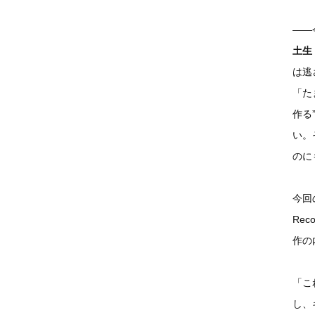
——
土生
は逃
「た
作る
い。
のに
今回
Re
作の
「こ
し、