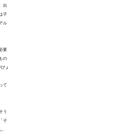
。出
は子
アル
必要
もの
がぴょ
って
そう
「そ
し、