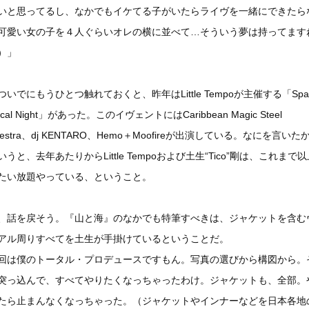
いと思ってるし、なかでもイケてる子がいたらライヴを一緒にできたら
可愛い女の子を４人ぐらいオレの横に並べて…そういう夢は持ってます
）」
ついでにもうひとつ触れておくと、昨年はLittle Tempoが主催する「Spa
pical Night」があった。このイヴェントにはCaribbean Magic Steel
hestra、dj KENTARO、Hemo＋Moofireが出演している。なにを言いた
いうと、去年あたりからLittle Tempoおよび土生“Tico”剛は、これまで
たい放題やっている、ということ。
、話を戻そう。『山と海』のなかでも特筆すべきは、ジャケットを含む
アル周りすべてを土生が手掛けているということだ。
回は僕のトータル・プロデュースですもん。写真の選びから構図から。
突っ込んで、すべてやりたくなっちゃったわけ。ジャケットも、全部。
たら止まんなくなっちゃった。（ジャケットやインナーなどを日本各地