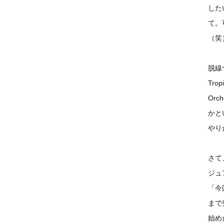
した
て。
（笑
脱線
Tro
Orc
かと
やり
さて
ジュ
「今
まで
始め