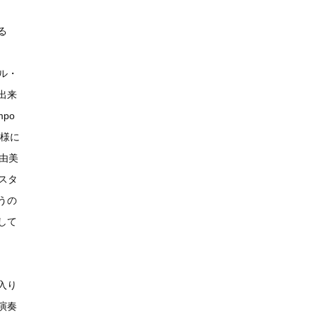
る
ル・
出来
po
同様に
野由美
もスタ
うの
して
入り
演奏