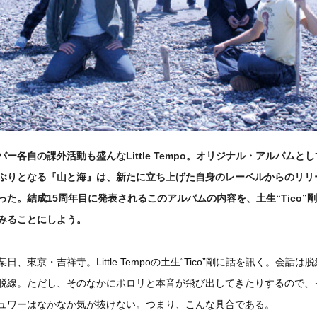
バー各自の課外活動も盛んなLittle Tempo。オリジナル・アルバムと
ぶりとなる『山と海』は、新たに立ち上げた自身のレーベルからのリリ
った。結成15周年目に発表されるこのアルバムの内容を、土生“Tico”
みることにしよう。
某日、東京・吉祥寺。Little Tempoの土生“Tico”剛に話を訊く。会話は
脱線。ただし、そのなかにポロリと本音が飛び出してきたりするので、
ュワーはなかなか気が抜けない。つまり、こんな具合である。