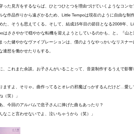
穿った見方をするならば、ひとつひとつを理由づけていくようなコンセ
ルな作品作りから遠ざかるため、Little Tempoは現在のように自由な制
めた、そうも思えてくる。そして、結成15年目の節目となる2008年、Litt
mpoはささやかで穏やかな転機を迎えようとしているのかも、と。『山と
まった健やかなヴァイブレーションは、僕のようなやっかいなリスナー
な連想を働かせたりもする。
に、これまた余談。お子さんがいることって、音楽制作するうえで影響
りますよ、そりゃ。曲作ってるとオレの邪魔ばっかするんだけど…愛し
ね（笑）」
あ、今回のアルバムで息子さんに捧げた曲もあったり？
んなこと言わせないでよ、泣いちゃうから（笑）」