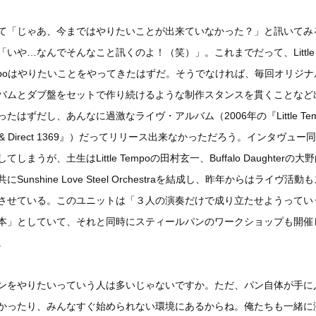
て「じゃあ、今まではやりたいことが出来ていなかった？」と訊いてみ
「いや…なんでそんなこと訊くのよ！（笑）」。これまでだって、Little
mpoはやりたいことをやってきたはずだ。そうでなければ、毎回オリジナ
バムとダブ盤をセットで作り続けるような制作スタンスを貫くことなど
ったはずだし、あんなに過激なライヴ・アルバム（2006年の『Little Tem
ve & Direct 1369』）だってリリース出来なかっただろう。インタヴュー
てしまうが、土生はLittle Tempoの田村玄一、Buffalo Daughterの大
にSunshine Love Steel Orchestraを結成し、昨年からはライヴ活動
させている。このユニットは「３人の演奏だけで成り立たせようってい
本」としていて、それと同時にスティールパンのワークショップも開催
。
ンをやりたいっていう人は多いじゃないですか。ただ、パン自体が手に
かったり、みんなすぐ始められない環境にあるからね。俺たちも一緒に