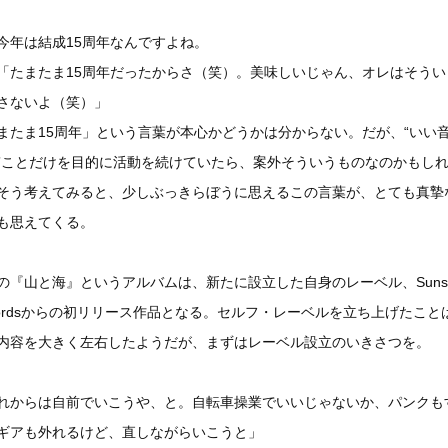
今年は結成15周年なんですよね。
「たまたま15周年だったからさ（笑）。美味しいじゃん、オレはそうい
さないよ（笑）」
またま15周年」という言葉が本心かどうかは分からない。だが、“いい
”ことだけを目的に活動を続けていたら、案外そういうものなのかもし
そう考えてみると、少しぶっきらぼうに思えるこの言葉が、とても真摯
も思えてくる。
の『山と海』というアルバムは、新たに設立した自身のレーベル、Sunsh
cordsからの初リリース作品となる。セルフ・レーベルを立ち上げたこと
内容を大きく左右したようだが、まずはレーベル設立のいきさつを。
れからは自前でいこうや、と。自転車操業でいいじゃないか、パンクも
ギアも外れるけど、直しながらいこうと」