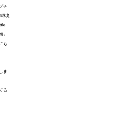
プチ
作環境
le
海』
にも
しま
てる