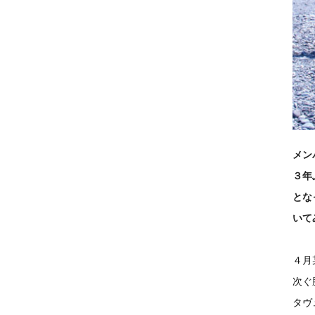
メン
３年
とな
いて
４月
次ぐ
タヴ