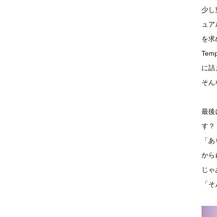
少し
ュア
を求
Te
に詰
そん
最後
す？
「あ
から
じゃ
「そ