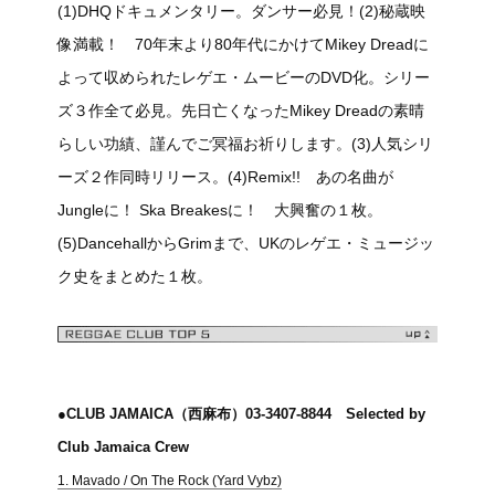
(1)DHQドキュメンタリー。ダンサー必見！(2)秘蔵映
像満載！ 70年末より80年代にかけてMikey Dreadに
よって収められたレゲエ・ムービーのDVD化。シリー
ズ３作全て必見。先日亡くなったMikey Dreadの素晴
らしい功績、謹んでご冥福お祈りします。(3)人気シリ
ーズ２作同時リリース。(4)Remix!! あの名曲が
Jungleに！ Ska Breakesに！ 大興奮の１枚。
(5)DancehallからGrimまで、UKのレゲエ・ミュージッ
ク史をまとめた１枚。
●CLUB JAMAICA（西麻布）03-3407-8844 Selected by
Club Jamaica Crew
1. Mavado / On The Rock (Yard Vybz)