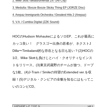
2. Mike Slott / Beatsrumental 2x7 (All City)
3. Medulla / Booze Booze Sticky Thing EP (JORZE Disc)
4. Arepaz Immigrants Orchestra / Greatest Hits 2 (Arepaz)
5. V.A. / Cumbia Digital (ZZK Sound)
HOCのHudson MohaukeによるソロEP、これが最高に
カッコ良い！ グラスゴー出身の若者が、ネクストJ
Dilla〜Timbaland的な存在となる日も近い？(2)HOCの
1/2、Mike Slottも負けじとハイ・クオリティなインス
トをリリース。(3)東京武蔵野のチームが放つ、ドープ
な1枚。(4)J-Tram / Smileの待望のExtended ver.を収
録！(5)デジタル・クンビアの全貌を知るにはもってこ
いのコンピCD。