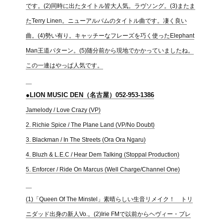
です。(2)同時に出たタイトル皆大人気。ラヴソング。(3)またま
たTerry Linen。ニューアルバムのタイトル曲です。凄く良い
曲。(4)勢い有り。キャッチーなフレーズを巧く使ったElephant
Man王道パターン。(5)随分前から現地でかかっていましたね。
この一連はやっぱ人気です。
●LION MUSIC DEN（名古屋）052-953-1386
Jamelody / Love Crazy (VP)
2. Richie Spice / The Plane Land (VP/No Doubt)
3. Blackman / In The Streets (Ora Ora Ngaru)
4. Bluzh & L.E.C / Hear Dem Talking (Stoppal Production)
5. Enforcer / Ride On Marcus (Well Charge/Channel One)
(1)「Queen Of The Minstel」素晴らしい生音リメイク！ トリ
ニダッド出身の新人Vo.。(2)Irie FMで以前からヘヴィー・プレ