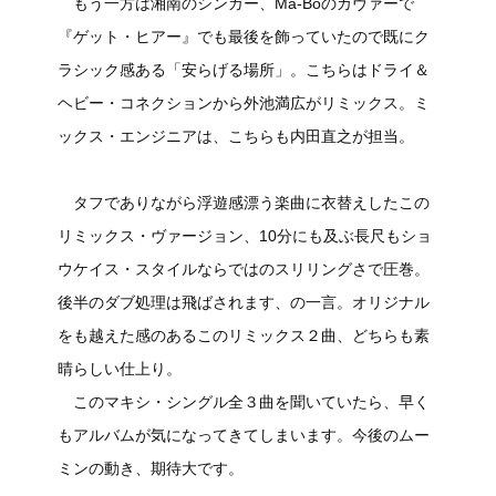
もう一方は湘南のシンガー、Ma-Boのカヴァーで
『ゲット・ヒアー』でも最後を飾っていたので既にク
ラシック感ある「安らげる場所」。こちらはドライ＆
ヘビー・コネクションから外池満広がリミックス。ミ
ックス・エンジニアは、こちらも内田直之が担当。
タフでありながら浮遊感漂う楽曲に衣替えしたこの
リミックス・ヴァージョン、10分にも及ぶ長尺もショ
ウケイス・スタイルならではのスリリングさで圧巻。
後半のダブ処理は飛ばされます、の一言。オリジナル
をも越えた感のあるこのリミックス２曲、どちらも素
晴らしい仕上り。
このマキシ・シングル全３曲を聞いていたら、早く
もアルバムが気になってきてしまいます。今後のムー
ミンの動き、期待大です。