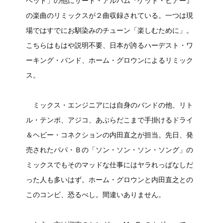
ヘッド」の他にサード・アルバム『ゲット・ヒアー』
の楽曲のリミックスが２曲収録されている。一つは現
場ではすでにお馴染みのチューン「楽しむために」。
こちらはもはや説明不要、日本が誇るハーデスト・ワ
ーキング・バンド、ホーム・グロウンによるリミック
ス。
ミックス・エンジニアには自身のバンドの他、リト
ル・テンポ、アジコ、あぶらだこまで手掛けるドライ
＆ヘビー・コネクションの内田直之が担当。先日、発
売されたパパ・Ｂの「ソン・ソン・ソン・ソング」の
ミックスでもそのマッドな仕事にはヤラれっぱなしだ
った人も多いはず。ホーム・グロウンと内田直之との
このコンビ、恐るべし。間違いありません。