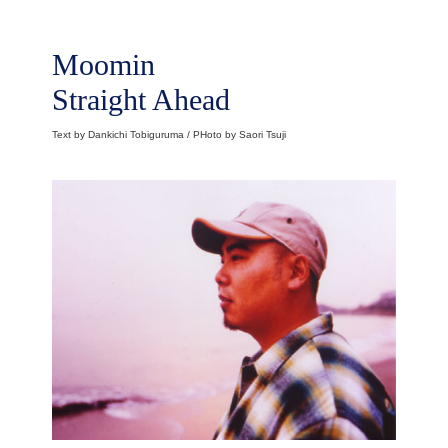
Moomin
Straight Ahead
Text by Dankichi Tobiguruma / PHoto by Saori Tsuji