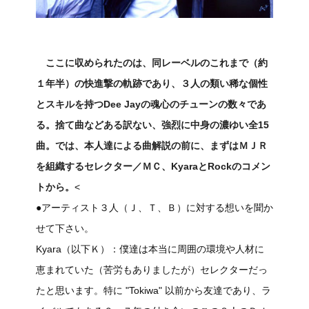
ここに収められたのは、同レーベルのこれまで（約
１年半）の快進撃の軌跡であり、３人の類い稀な個性
とスキルを持つDee Jayの魂心のチューンの数々であ
る。捨て曲などある訳ない、強烈に中身の濃ゆい全15
曲。では、本人達による曲解説の前に、まずはＭＪＲ
を組織するセレクター／ＭＣ、KyaraとRockのコメン
トから。
<
●アーティスト３人（Ｊ、Ｔ、Ｂ）に対する想いを聞か
せて下さい。
Kyara（以下Ｋ）：僕達は本当に周囲の環境や人材に
恵まれていた（苦労もありましたが）セレクターだっ
たと思います。特に "Tokiwa" 以前から友達であり、ラ