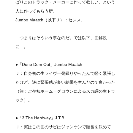
ぱりこのトラック・メーカーに作って欲しい、という
人に作ってもらう所。
Jumbo Maatch（以下Ｊ）：センス。
つまりはそういう事なのだ。では以下、曲解説
に…。
●「Done Dem Out」Jumbo Maatch
Ｊ：自身初の生ライヴ一発録りやったんで軽く緊張し
たけど、逆に緊張感が良い結果を生んだので良かった
（注：ご存知ホーム・グロウンによるスカ調の生トラ
ック）。
●「3 The Hardway」J.T.B
Ｊ：実はこの曲のサビはジャンケンで順番を決めて