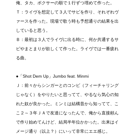
俺、タカ、ボクサーの順で１行ずつ埋めて作った。
Ｔ：ライヴを想定して３人でサビを作り、それぞれヴ
ァースを作った。現場で歌う時も予想通りの結果を出
していると思う。
Ｂ：最初は３人でライヴに出る時に、何か共通するサ
ビやまとまりが欲しくて作った。ライヴでは一番疲れ
る曲。
●「Shot Dem Up」Jumbo feat. Minmi
Ｊ：前々からシンガーとのコンビ（フィーチャリング
じゃなく）をやりたいと思ってて、やるなら気心の知
れた奴が良かった。ミンミは結構昔から知ってて、こ
こ２～３年ＪＡで友達になったんで、俺から直接頼ん
で作り始めてんけど、結局半年位かかった。出来はイ
メージ通り（以上？）にいって非常にエエ感じ。