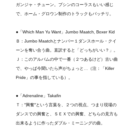
ガンジャ・チューン。プシンのコーラスもいい感じ
で、ホーム・グロウン制作のトラックもバッチリ。
●「Which Man Yu Want」Jumbo Maatch, Boxer Kid
Ｂ：Jumbo Maatchとナンバー１ダンスホール・クイ
ーンを奪い合う曲。直訳すると「どっちがいい？」。
Ｊ：このアルバムの中で一番（２つあるけど）古い曲
で、やっぱ今聞いたら声がちょっと…（注：「Killer
Pride」の事を指している）。
●「Adrenaline」Takafin
Ｔ：″興奮″という言葉を、２つの視点、つまり現場の
ダンスでの興奮と、ＳＥＸでの興奮、どちらの見方も
出来るように作ったダブル・ミーニングの曲。