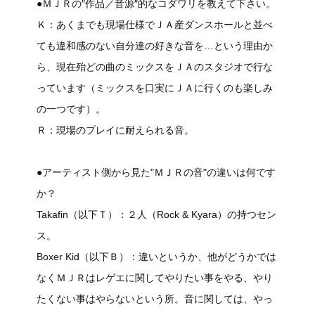
●ＭＪＲの″作品／音源″的なコダワリを教えて下さい。
Ｋ：あくまでも現場仕様でＪＡ産ダンスホールと並べ
ても違和感のない自分達の好きな音を…という理由か
ら、現在殆どの曲のミックスをＪＡのスタジオで行な
っています（ミックスを口実にＪＡに行くのも楽しみ
の一つです）。
Ｒ：現場のプレイに耐えられる音。
●アーティスト側から見た"ＭＪＲの音"の違いは何です
か？
Takafin（以下Ｔ）：２人（Rock & Kyara）の持つセン
ス。
Boxer Kid（以下Ｂ）：違いというか、他がどうかでは
なくＭＪＲはレゲエに関してやりたい事をやる、やり
たくない事はやらないという所。音に関しては、やっ