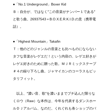
●「No.1 Underground」Boxer Kid
Ｂ：自分が、ではなく″この音楽がナンバー１である″
と歌う曲。26937543＝B.O.X.E.R.K.I.D.の意（携帯電
話）。
●「Highest Mountain」Takafin
Ｔ：他のどのジャンルの音楽とも比べものにならない
タフな音楽がレゲエだ！という内容の、レゲエ好きが
レゲエ好きのために贈った歌。ＭＪＲミックステープ
＃４の録り下ろし曲。ジャマイカンのコーラスもピッ
タリフィット。
以上、″濃い音、歌″を濃いままでブチ込んだ限りな
くロウ（Raw）な本作は、今年を代表するダンスホー
ルＤＪアルバム、なのだ。くれぐれも各ショップのバ