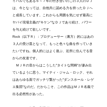
イバルでもある６～７年の付き合いのこの３人のＤＪ
は、今となっては、自他共に認める力を持ったＤＪへ
と成長しています。これからも周囲を気にせず最高に
ヤバイ現場主義の″キケン″なＤＪであり続け、パワー
を与え続けて欲しいです。
Rock（以下Ｒ）：プロデューサー（裏方）的にはあの
３人の受け皿となって、もっと色々な曲を作っていき
たいですね。個人的にはよく遊ぶ、近所に住んでる昔
からの友達です。
ＭＪＲの音からはこうした″タイトな間柄″が滲み出
ているように思う。マイティ・ジャム・ロック、それ
はあらゆる面でガッチリ繋がった″ダンスホール・レゲ
エ集団″なのだ。だからこそ、この作品はＭＪＲ名義で
出る必然性があった。