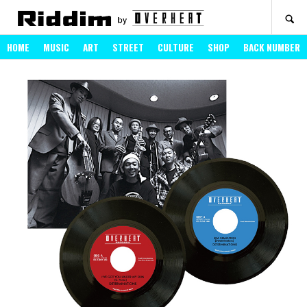
SEARCH
HOME
MUSIC
ART
STREET
CULTURE
SHOP
BACK NUMBER