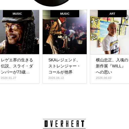
MUSIC
MUSIC
ART
レゲエ界の生きる
SKAレジェンド、
横山忠正、入魂の
伝説、スライ・ダ
ストレンジャー・
新作展『WILL』
ンバーが73歳で
コールが他界
への思い
他界
2026.01.27
2026.06.12
2026.06.03